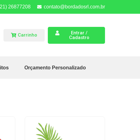
(21) 26877208
contato@bordadosrl.com.br
Entrar /
Carrinho
Cadastro
itos
Orçamento Personalizado