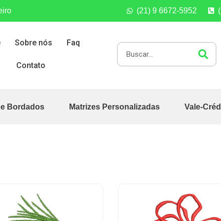
eiro
(21) 9 6672-5952
e
Sobre nós
Faq
Contato
de Bordados
Matrizes Personalizadas
Vale-Créd