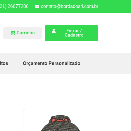
(21) 26877208
contato@bordadosrl.com.br
Entrar /
Carrinho
Cadastro
itos
Orçamento Personalizado