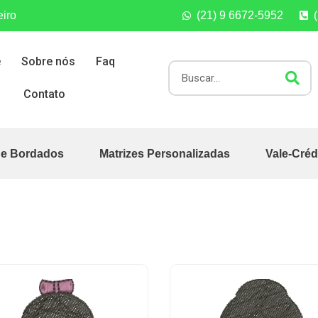
eiro
(21) 9 6672-5952
e
Sobre nós
Faq
Contato
de Bordados
Matrizes Personalizadas
Vale-Créd