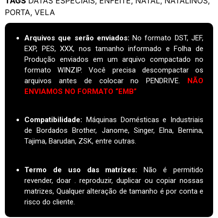
TAGS
DATAS ESPECIAIS
,
ENFEITE
,
NATAL
,
NATALINOS
,
PORTA
,
VELA
Arquivos que serão enviados:
No formato DST, JEF,
EXP, PES, XXX, nos tamanho informado e Folha de
Produção enviados em um arquivo compactado no
formato WINZIP. Você precisa descompactar os
arquivos antes de colocar no PENDRIVE.
NÃO
ENVIAMOS NO FORMATO “EMB”
Compatibilidade:
Máquinas Domésticas e Industriais
de Bordados Brother, Janome, Singer, Elna, Bernina,
Tajima, Barudan, ZSK, entre outras.
Termo de uso das matrizes
:
Não é permitido
revender, doar . reproduzir, duplicar ou copiar nossas
matrizes, Qualquer alteração de tamanho é por conta e
risco do cliente.