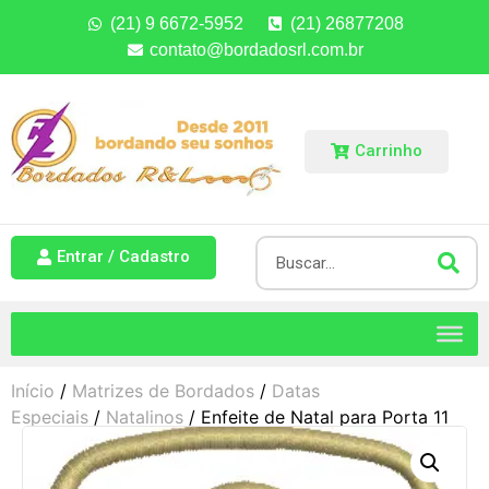
(21) 9 6672-5952
(21) 26877208
contato@bordadosrl.com.br
Carrinho
Entrar / Cadastro
Início
/
Matrizes de Bordados
/
Datas
Especiais
/
Natalinos
/ Enfeite de Natal para Porta 11