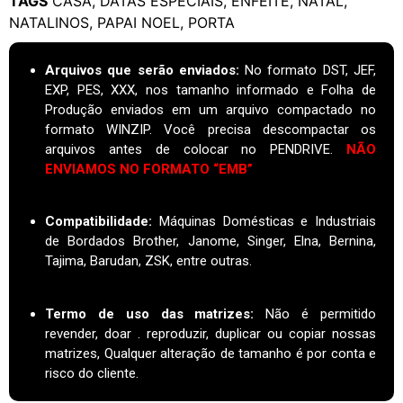
TAGS
CASA
,
DATAS ESPECIAIS
,
ENFEITE
,
NATAL
,
NATALINOS
,
PAPAI NOEL
,
PORTA
Arquivos que serão enviados:
No formato DST, JEF,
EXP, PES, XXX, nos tamanho informado e Folha de
Produção enviados em um arquivo compactado no
formato WINZIP. Você precisa descompactar os
arquivos antes de colocar no PENDRIVE.
NÃO
ENVIAMOS NO FORMATO “EMB”
Compatibilidade:
Máquinas Domésticas e Industriais
de Bordados Brother, Janome, Singer, Elna, Bernina,
Tajima, Barudan, ZSK, entre outras.
Termo de uso das matrizes
:
Não é permitido
revender, doar . reproduzir, duplicar ou copiar nossas
matrizes, Qualquer alteração de tamanho é por conta e
risco do cliente.