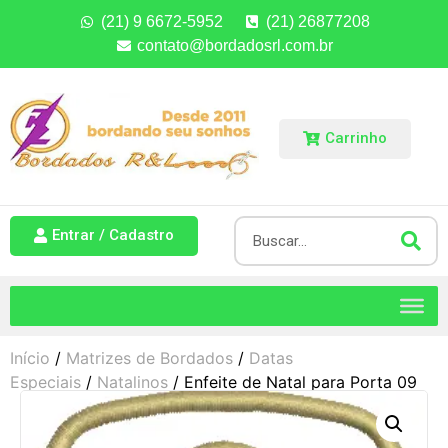
(21) 9 6672-5952
(21) 26877208
contato@bordadosrl.com.br
Carrinho
Entrar / Cadastro
Início
/
Matrizes de Bordados
/
Datas
Especiais
/
Natalinos
/ Enfeite de Natal para Porta 09