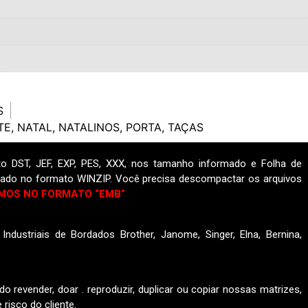
S
TE
,
NATAL
,
NATALINOS
,
PORTA
,
TAÇAS
o DST, JEF, EXP, PES, XXX, nos tamanho informado e Folha de
ado no formato WINZIP. Você precisa descompactar os arquivos
MOS NO FORMATO “EMB”
ndustriais de Bordados Brother, Janome, Singer, Elna, Bernina,
do revender, doar . reproduzir, duplicar ou copiar nossas matrizes,
risco do cliente.