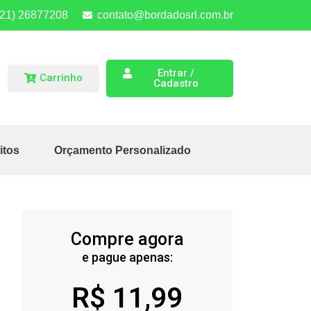
(21) 26877208
contato@bordadosrl.com.br
Entrar /
Carrinho
Cadastro
itos
Orçamento Personalizado
Compre agora
e pague apenas:
R$
11,99