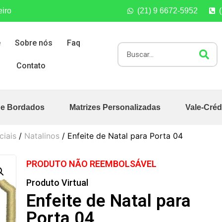
eiro
(21) 9 6672-5952
e
Sobre nós
Faq
Contato
de Bordados
Matrizes Personalizadas
Vale-Créd
ciais
/
Natalinos
/ Enfeite de Natal para Porta 04
PRODUTO NÃO REEMBOLSÁVEL
Produto Virtual
Enfeite de Natal para
Porta 04