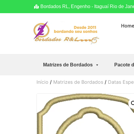
Bordados RL, Engenho - Itaguaí Rio de Jan
Hom
Matrizes de Bordados
Pacote 
Início
/
Matrizes de Bordados
/
Datas Espe