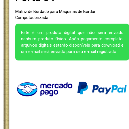
Matriz de Bordado para Máquinas de Bordar
Computadorizada.
Este é um produto digital que não será enviado
nenhum produto físico. Após pagamento completo,
arquivos digitais estarão disponíveis para download e
um e-mail será enviado para seu e-mail registrado.