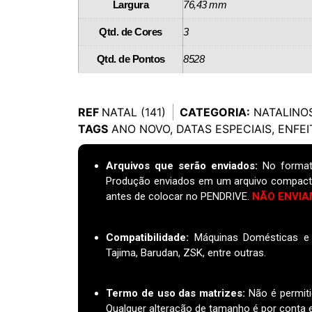
Largura
76,43 mm
Qtd. de Cores
3
Qtd. de Pontos
8528
REF
NATAL (141)
CATEGORIA:
NATALINO
TAGS
ANO NOVO
,
DATAS ESPECIAIS
,
ENFEI
Arquivos que serão enviados:
No format
Produção enviados em um arquivo compact
antes de colocar no PENDRIVE.
NÃO ENVIA
Compatibilidade:
Máquinas Domésticas e I
Tajima, Barudan, ZSK, entre outras.
Termo de uso das matrizes
:
Não é permiti
Qualquer alteração de tamanho é por conta e 