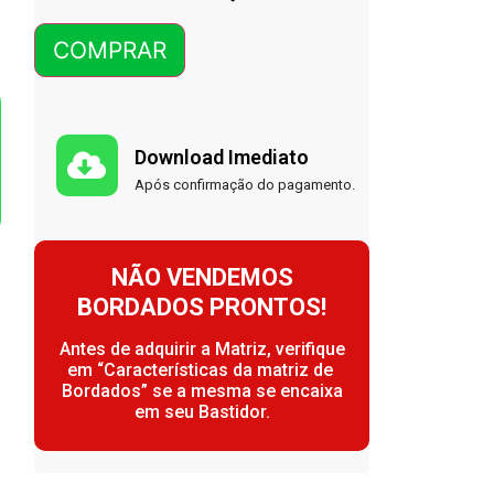
COMPRAR
Download Imediato
Após confirmação do pagamento.
NÃO VENDEMOS
BORDADOS PRONTOS!
Antes de adquirir a Matriz, verifique
em “Características da matriz de
Bordados” se a mesma se encaixa
em seu Bastidor.