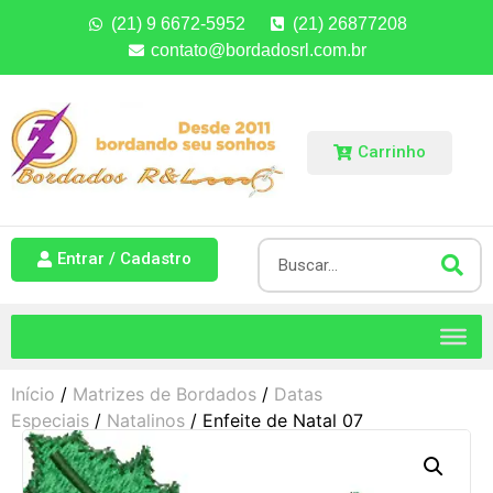
(21) 9 6672-5952
(21) 26877208
contato@bordadosrl.com.br
Carrinho
Entrar / Cadastro
Início
/
Matrizes de Bordados
/
Datas
Especiais
/
Natalinos
/ Enfeite de Natal 07