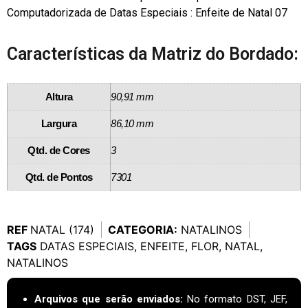
Computadorizada de Datas Especiais : Enfeite de Natal 07
Características da Matriz do Bordado:
Altura
90,91 mm
Largura
86,10 mm
Qtd. de Cores
3
Qtd. de Pontos
7301
REF
NATAL (174)
CATEGORIA:
NATALINOS
TAGS
DATAS ESPECIAIS
,
ENFEITE
,
FLOR
,
NATAL
,
NATALINOS
Arquivos que serão enviados:
No formato DST, JEF,