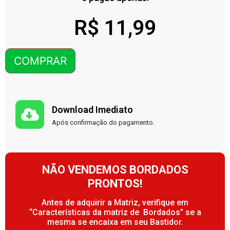
R$
11,99
COMPRAR
Download Imediato
Após confirmação do pagamento.
NÃO VENDEMOS BORDADOS
PRONTOS!
Antes de adquirir a Matriz, verifique em
“Características da matriz de Bordados” se a
mesma se encaixa em seu Bastidor.