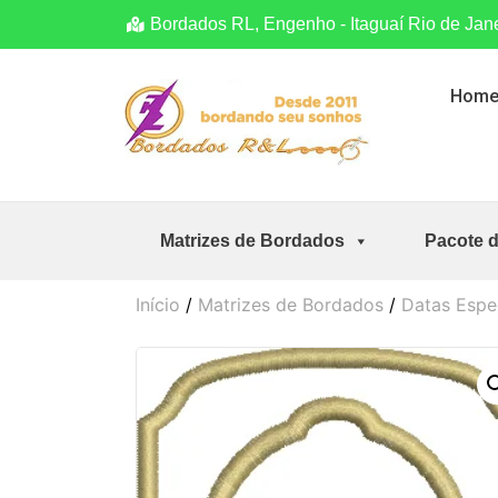
Bordados RL, Engenho - Itaguaí Rio de Jan
Hom
Matrizes de Bordados
Pacote 
Início
/
Matrizes de Bordados
/
Datas Espe