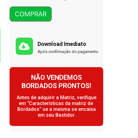
COMPRAR
Download Imediato
Após confirmação do pagamento.
NÃO VENDEMOS
BORDADOS PRONTOS!
Antes de adquirir a Matriz, verifique
em “Características da matriz de
Bordados” se a mesma se encaixa
em seu Bastidor.