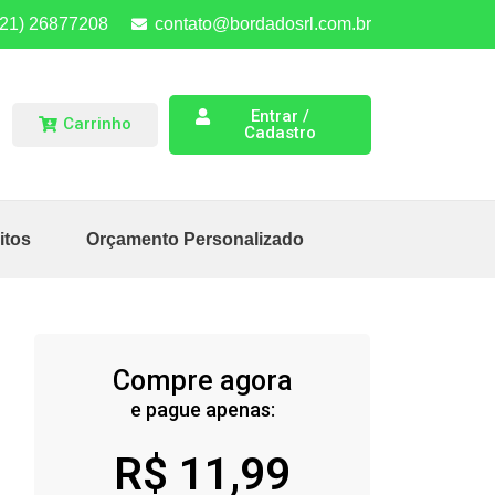
(21) 26877208
contato@bordadosrl.com.br
Entrar /
Carrinho
Cadastro
itos
Orçamento Personalizado
Compre agora
e pague apenas:
R$
11,99