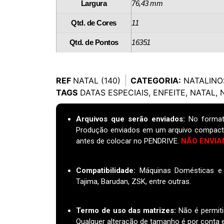
Largura
76,43 mm
Qtd. de Cores
11
Qtd. de Pontos
16351
REF
NATAL (140)
CATEGORIA:
NATALINO
TAGS
DATAS ESPECIAIS
,
ENFEITE
,
NATAL
,
Arquivos que serão enviados:
No format
Produção enviados em um arquivo compact
antes de colocar no PENDRIVE.
NÃO ENVIA
Compatibilidade:
Máquinas Domésticas e I
Tajima, Barudan, ZSK, entre outras.
Termo de uso das matrizes
:
Não é permiti
Qualquer alteração de tamanho é por conta e 