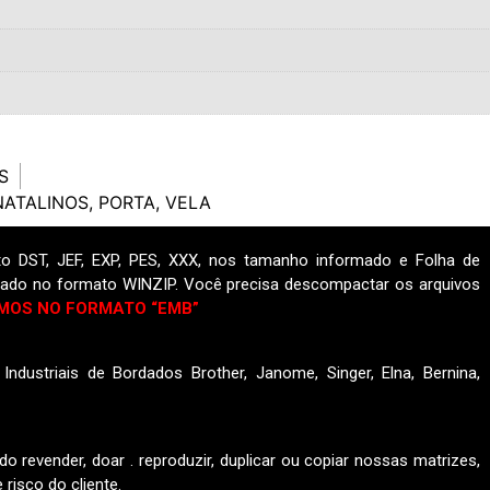
S
NATALINOS
,
PORTA
,
VELA
o DST, JEF, EXP, PES, XXX, nos tamanho informado e Folha de
ado no formato WINZIP. Você precisa descompactar os arquivos
MOS NO FORMATO “EMB”
ndustriais de Bordados Brother, Janome, Singer, Elna, Bernina,
do revender, doar . reproduzir, duplicar ou copiar nossas matrizes,
risco do cliente.