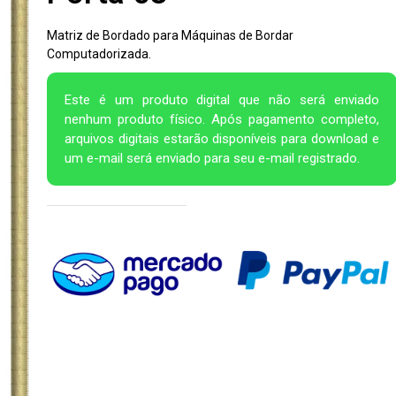
Matriz de Bordado para Máquinas de Bordar
Computadorizada.
Este é um produto digital que não será enviado
nenhum produto físico. Após pagamento completo,
arquivos digitais estarão disponíveis para download e
um e-mail será enviado para seu e-mail registrado.