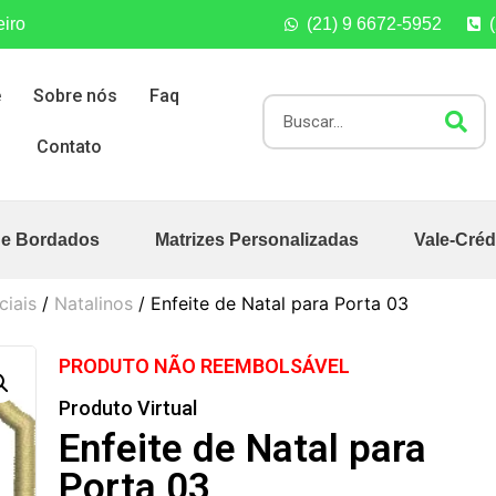
eiro
(21) 9 6672-5952
e
Sobre nós
Faq
Contato
de Bordados
Matrizes Personalizadas
Vale-Créd
ciais
/
Natalinos
/ Enfeite de Natal para Porta 03
PRODUTO NÃO REEMBOLSÁVEL
Produto Virtual
Enfeite de Natal para
Porta 03