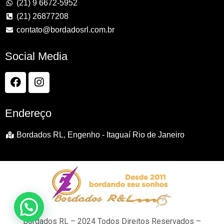
(21) 9 6672-5952
(21) 26877208
contato@bordadosrl.com.br
Social Media
Endereço
Bordados RL, Engenho - Itaguaí Rio de Janeiro
Bordados RL – 2024 Todos Direitos Reservados –