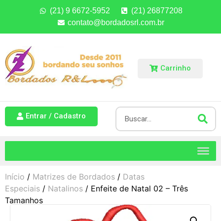
(21) 9 6672-5952
(21) 26877208
contato@bordadosrl.com.br
Carrinho
Entrar / Cadastro
Início
/
Matrizes de Bordados
/
Datas
Especiais
/
Natalinos
/ Enfeite de Natal 02 – Três
Tamanhos