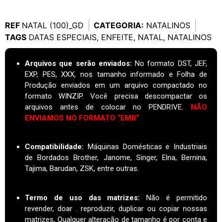
REF
NATAL (100)_GD
CATEGORIA:
NATALINOS
TAGS
DATAS ESPECIAIS
,
ENFEITE
,
NATAL
,
NATALINOS
Arquivos que serão enviados:
No formato DST, JEF,
EXP, PES, XXX, nos tamanho informado e Folha de
Produção enviados em um arquivo compactado no
formato WINZIP. Você precisa descompactar os
arquivos antes de colocar no PENDRIVE.
NÃO
ENVIAMOS NO FORMATO “EMB”
Compatibilidade:
Máquinas Domésticas e Industriais
de Bordados Brother, Janome, Singer, Elna, Bernina,
Tajima, Barudan, ZSK, entre outras.
Termo de uso das matrizes
:
Não é permitido
revender, doar . reproduzir, duplicar ou copiar nossas
matrizes, Qualquer alteração de tamanho é por conta e