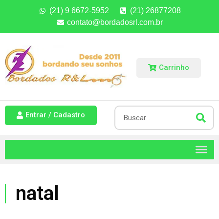
(21) 9 6672-5952
(21) 26877208
contato@bordadosrl.com.br
Carrinho
Entrar / Cadastro
natal