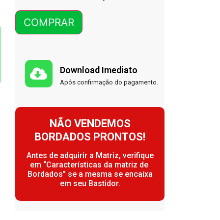
COMPRAR
Download Imediato
Após confirmação do pagamento.
NÃO VENDEMOS
BORDADOS PRONTOS!
Antes de adquirir a Matriz, verifique
em “Características da matriz de
Bordados” se a mesma se encaixa
em seu Bastidor.