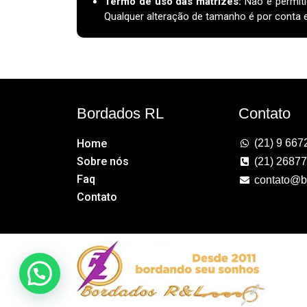
Termo de uso das matrizes
:
Não é permiti
Qualquer alteração de tamanho é por conta e 
Bordados RL
Contato
Home
(21) 9 667
Sobre nós
(21) 2687
Faq
contato@b
Contato