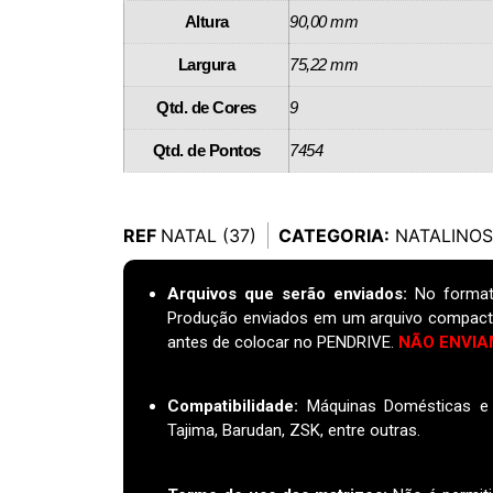
Altura
90,00 mm
Largura
75,22 mm
Qtd. de Cores
9
Qtd. de Pontos
7454
REF
NATAL (37)
CATEGORIA:
NATALINOS
Arquivos que serão enviados:
No format
Produção enviados em um arquivo compact
antes de colocar no PENDRIVE.
NÃO ENVIA
Compatibilidade:
Máquinas Domésticas e I
Tajima, Barudan, ZSK, entre outras.