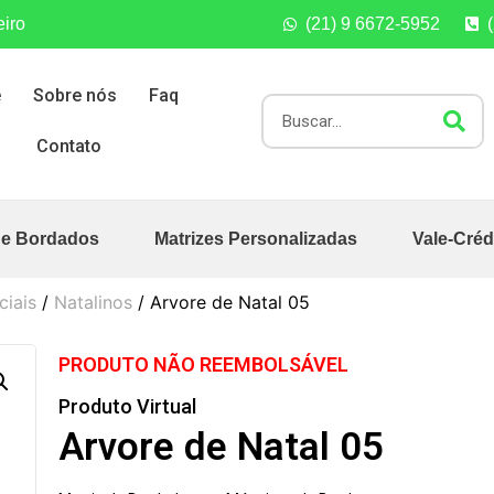
eiro
(21) 9 6672-5952
e
Sobre nós
Faq
Contato
de Bordados
Matrizes Personalizadas
Vale-Créd
ciais
/
Natalinos
/ Arvore de Natal 05
PRODUTO NÃO REEMBOLSÁVEL
Produto Virtual
Arvore de Natal 05