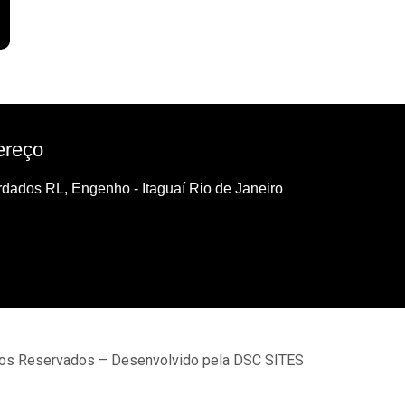
ereço
dados RL, Engenho - Itaguaí Rio de Janeiro
tos Reservados – Desenvolvido pela DSC SITES