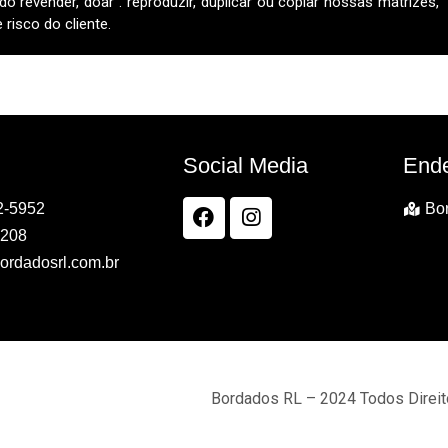
do revender, doar . reproduzir, duplicar ou copiar nossas matrizes,
risco do cliente.
Social Media
End
2-5952
Bor
7208
ordadosrl.com.br
Bordados RL – 2024 Todos Direi