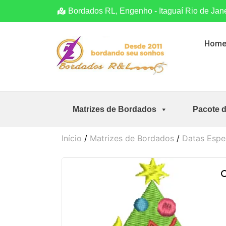
Bordados RL, Engenho - Itaguaí Rio de Jan
Hom
Matrizes de Bordados
Pacote 
Início
/
Matrizes de Bordados
/
Datas Espe