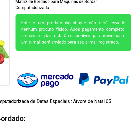
Matriz de Bordado para Máquinas de Bordar
Computadorizada.
Este é um produto digital que não será enviado
nenhum produto físico. Após pagamento completo,
arquivos digitais estarão disponíveis para download e
um e-mail será enviado para seu e-mail registrado.
putadorizada de Datas Especiais : Arvore de Natal 05
Bordado: