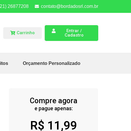
(21) 26877208
contato@bordadosrl.com.br
Entrar /
Carrinho
Cadastro
itos
Orçamento Personalizado
Compre agora
e pague apenas:
R$
11,99