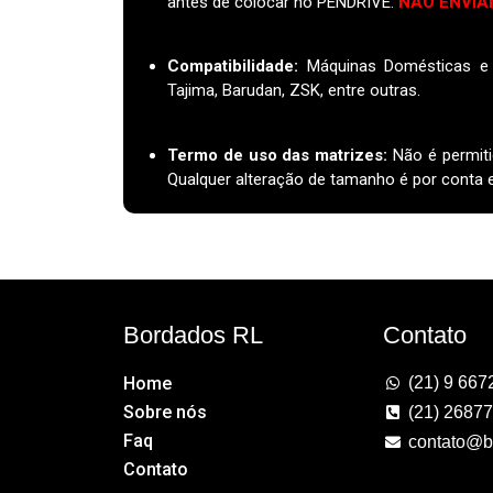
antes de colocar no PENDRIVE.
NÃO ENVIA
Compatibilidade:
Máquinas Domésticas e I
Tajima, Barudan, ZSK, entre outras.
Termo de uso das matrizes
:
Não é permiti
Qualquer alteração de tamanho é por conta e 
Bordados RL
Contato
Home
(21) 9 667
Sobre nós
(21) 2687
Faq
contato@b
Contato