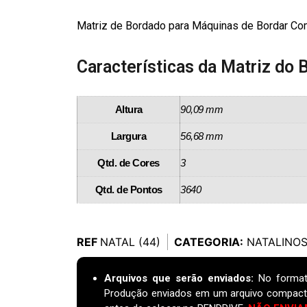
Matriz de Bordado para Máquinas de Bordar Com
Características da Matriz do 
Altura
90,09 mm
Largura
56,68 mm
Qtd. de Cores
3
Qtd. de Pontos
3640
REF
NATAL (44)
CATEGORIA:
NATALINO
Arquivos que serão enviados:
No format
Produção enviados em um arquivo compact