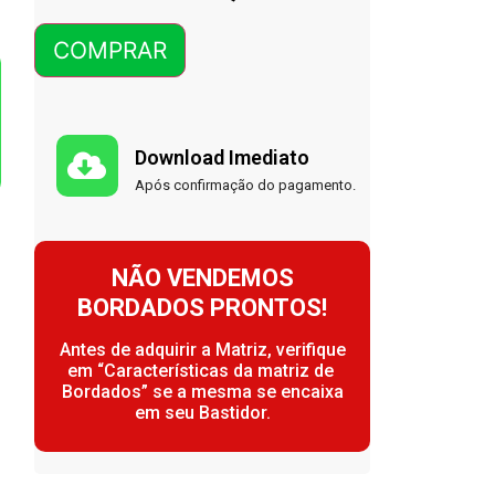
COMPRAR
Download Imediato
Após confirmação do pagamento.
NÃO VENDEMOS
BORDADOS PRONTOS!
Antes de adquirir a Matriz, verifique
em “Características da matriz de
Bordados” se a mesma se encaixa
em seu Bastidor.