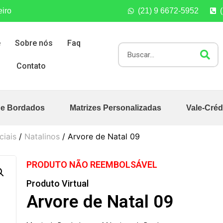
eiro
(21) 9 6672-5952
e
Sobre nós
Faq
Contato
de Bordados
Matrizes Personalizadas
Vale-Créd
ciais
/
Natalinos
/ Arvore de Natal 09
PRODUTO NÃO REEMBOLSÁVEL
Produto Virtual
Arvore de Natal 09