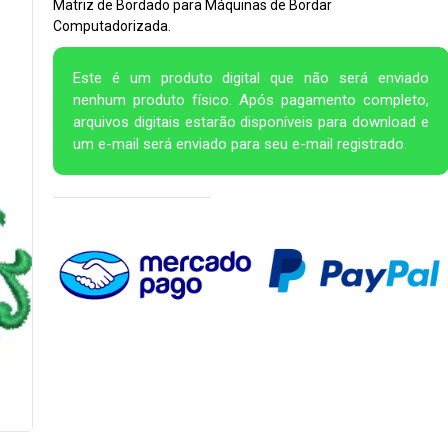
Matriz de Bordado para Máquinas de Bordar
Computadorizada.
Este é um produto digital que não será enviado
nenhum produto físico. Após pagamento completo,
arquivos digitais estarão disponíveis para download e
um e-mail será enviado para seu e-mail registrado.