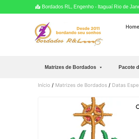
Bordados RL, Engenho - Itaguaí Rio de Jan
Hom
Matrizes de Bordados
Pacote 
Início
/
Matrizes de Bordados
/
Datas Espe