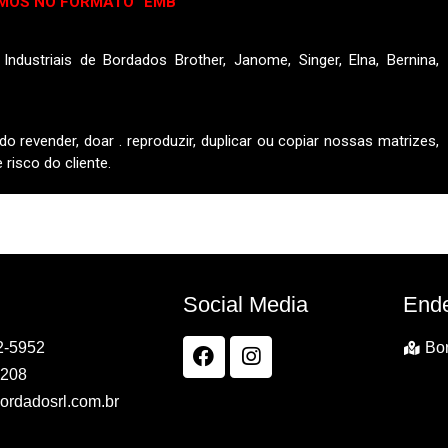
MOS NO FORMATO “EMB”
ndustriais de Bordados Brother, Janome, Singer, Elna, Bernina,
do revender, doar . reproduzir, duplicar ou copiar nossas matrizes,
risco do cliente.
Social Media
End
2-5952
Bor
7208
ordadosrl.com.br