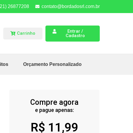
(21) 26877208
contato@bordadosrl.com.br
Entrar /
Carrinho
Cadastro
itos
Orçamento Personalizado
Compre agora
e pague apenas:
R$
11,99