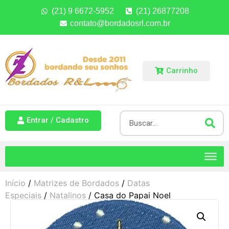
(21) 9 6672-5952
(21) 26877208
contato@bordadosrl.com.br
Carrinho
Entrar / Cadastro
Início
/
Matrizes de Bordados
/
Datas
Especiais
/
Natalinos
/ Casa do Papai Noel