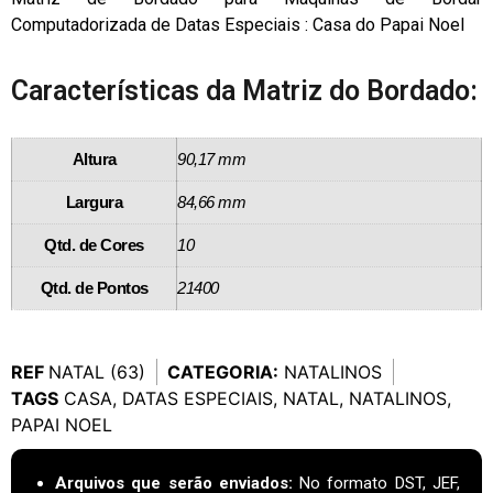
Computadorizada de Datas Especiais : Casa do Papai Noel
Características da Matriz do Bordado:
Altura
90,17 mm
Largura
84,66 mm
Qtd. de Cores
10
Qtd. de Pontos
21400
REF
NATAL (63)
CATEGORIA:
NATALINOS
TAGS
CASA
,
DATAS ESPECIAIS
,
NATAL
,
NATALINOS
,
PAPAI NOEL
Arquivos que serão enviados:
No formato DST, JEF,