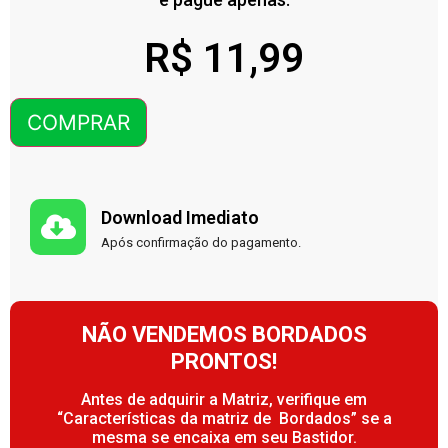
R$
11,99
COMPRAR
Download Imediato
Após confirmação do pagamento.
NÃO VENDEMOS BORDADOS
PRONTOS!
Antes de adquirir a Matriz, verifique em
“Características da matriz de Bordados” se a
mesma se encaixa em seu Bastidor.