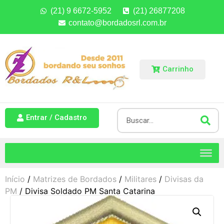
(21) 9 6672-5952
(21) 26877208
contato@bordadosrl.com.br
Carrinho
Entrar / Cadastro
Início
/
Matrizes de Bordados
/
Militares
/
Divisas da
PM
/ Divisa Soldado PM Santa Catarina