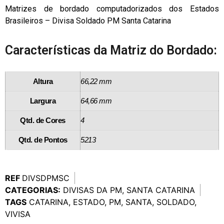
Matrizes de bordado computadorizados dos Estados
Brasileiros – Divisa Soldado PM Santa Catarina
Características da Matriz do Bordado:
Altura
66,22 mm
Largura
64,66 mm
Qtd. de Cores
4
Qtd. de Pontos
5213
REF
DIVSDPMSC
CATEGORIAS:
DIVISAS DA PM
,
SANTA CATARINA
TAGS
CATARINA
,
ESTADO
,
PM
,
SANTA
,
SOLDADO
,
VIVISA