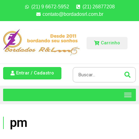
(21) 9 6672-5952
(21) 26877208
contato@bordadosrl.com.br
Carrinho
Entrar / Cadastro
pm