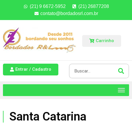
(21) 9 6672-5952
(21) 26877208
contato@bordadosrl.com.br
Carrinho
Entrar / Cadastro
Santa Catarina