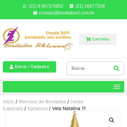
(21) 9 6672-5952
(21) 26877208
contato@bordadosrl.com.br
Carrinho
Entrar / Cadastro
Início
/
Matrizes de Bordados
/
Datas
Especiais
/
Natalinos
/ Vela Natalina 11