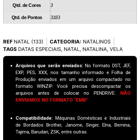
Qtd. de Cores
3
Qtd. de Pontos
3183
REF
NATAL (133)
CATEGORIA:
NATALINOS
TAGS
DATAS ESPECIAIS
,
NATAL
,
NATALINA
,
VELA
Arquivos que serão enviados:
No formato DST, JEF,
EXP, PES, XXX, nos tamanho informado e Folha de
Produção enviados em um arquivo compactado no
formato WINZIP. Você precisa descompactar os
arquivos antes de colocar no PENDRIVE.
NÃO
ENVIAMOS NO FORMATO “EMB”
Compatibilidade:
Máquinas Domésticas e Industriais
de Bordados Brother, Janome, Singer, Elna, Bernina,
Tajima, Barudan, ZSK, entre outras.