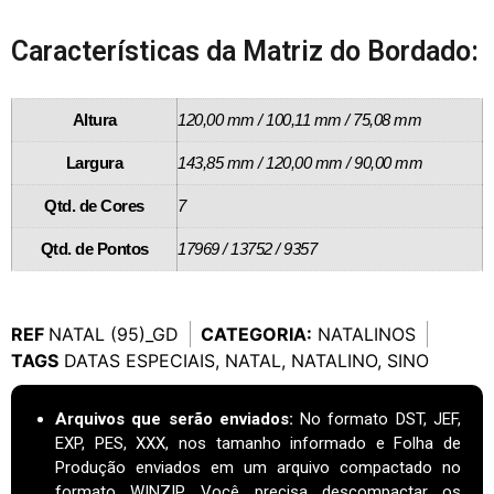
Características da Matriz do Bordado:
Altura
120,00 mm / 100,11 mm / 75,08 mm
Largura
143,85 mm / 120,00 mm / 90,00 mm
Qtd. de Cores
7
Qtd. de Pontos
17969 / 13752 / 9357
REF
NATAL (95)_GD
CATEGORIA:
NATALINOS
TAGS
DATAS ESPECIAIS
,
NATAL
,
NATALINO
,
SINO
Arquivos que serão enviados:
No formato DST, JEF,
EXP, PES, XXX, nos tamanho informado e Folha de
Produção enviados em um arquivo compactado no
formato WINZIP. Você precisa descompactar os