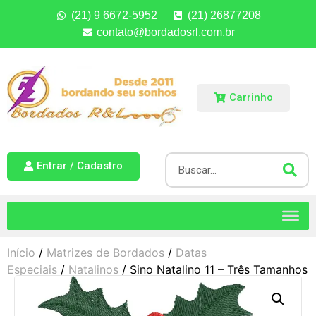
(21) 9 6672-5952
(21) 26877208
contato@bordadosrl.com.br
Carrinho
Entrar / Cadastro
Início
/
Matrizes de Bordados
/
Datas
Especiais
/
Natalinos
/ Sino Natalino 11 – Três Tamanhos