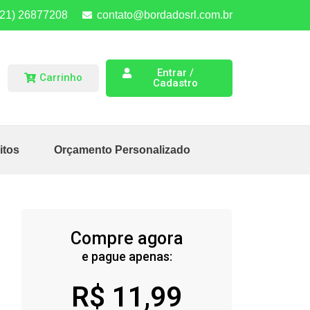
(21) 26877208
contato@bordadosrl.com.br
Entrar /
Carrinho
Cadastro
itos
Orçamento Personalizado
Compre agora
e pague apenas:
R$
11,99