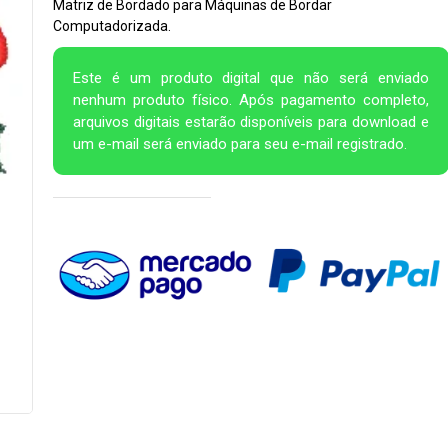
Matriz de Bordado para Máquinas de Bordar
Computadorizada.
Este é um produto digital que não será enviado
nenhum produto físico. Após pagamento completo,
arquivos digitais estarão disponíveis para download e
um e-mail será enviado para seu e-mail registrado.