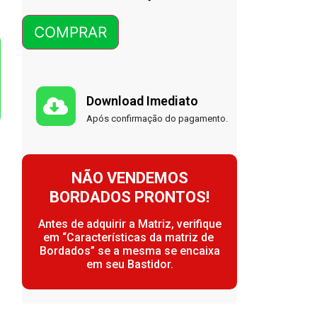
COMPRAR
Download Imediato
Após confirmação do pagamento.
NÃO VENDEMOS
BORDADOS PRONTOS!
Antes de adquirir a Matriz, verifique
em “Características da matriz de
Bordados” se a mesma se encaixa
em seu Bastidor.