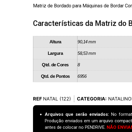
Matriz de Bordado para Máquinas de Bordar Com
Características da Matriz do 
Altura
90,14 mm
Largura
58,53 mm
Qtd. de Cores
8
Qtd. de Pontos
6956
REF
NATAL (122)
CATEGORIA:
NATALINO
Arquivos que serão enviados:
No format
Produção enviados em um arquivo compact
antes de colocar no PENDRIVE.
NÃO ENVIA