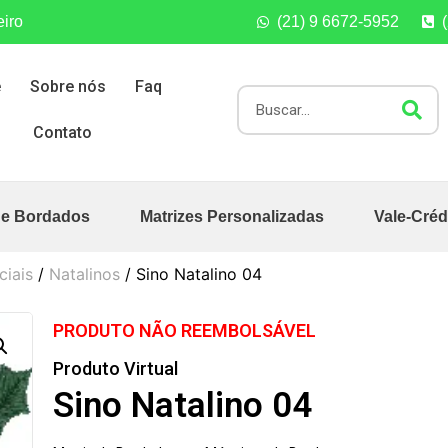
eiro
(21) 9 6672-5952
e
Sobre nós
Faq
Contato
de Bordados
Matrizes Personalizadas
Vale-Créd
ciais
/
Natalinos
/ Sino Natalino 04
PRODUTO NÃO REEMBOLSÁVEL
Produto Virtual
Sino Natalino 04