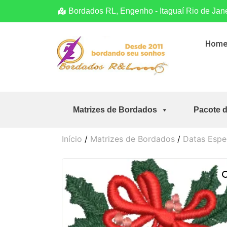
Bordados RL, Engenho - Itaguaí Rio de Jan
Hom
Matrizes de Bordados
Pacote 
Início
/
Matrizes de Bordados
/
Datas Espe