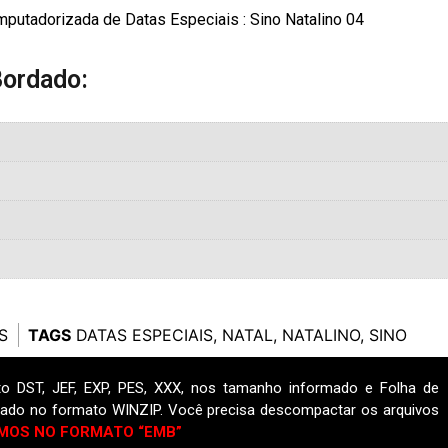
putadorizada de Datas Especiais : Sino Natalino 04
Bordado:
S
TAGS
DATAS ESPECIAIS
,
NATAL
,
NATALINO
,
SINO
o DST, JEF, EXP, PES, XXX, nos tamanho informado e Folha de
ado no formato WINZIP. Você precisa descompactar os arquivos
MOS NO FORMATO “EMB”