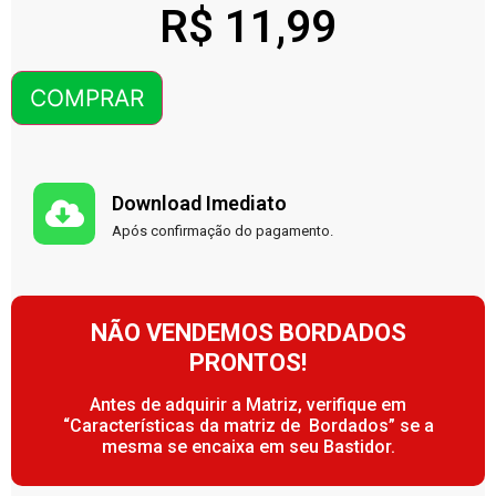
R$
11,99
COMPRAR
Download Imediato
Após confirmação do pagamento.
NÃO VENDEMOS BORDADOS
PRONTOS!
Antes de adquirir a Matriz, verifique em
“Características da matriz de Bordados” se a
mesma se encaixa em seu Bastidor.