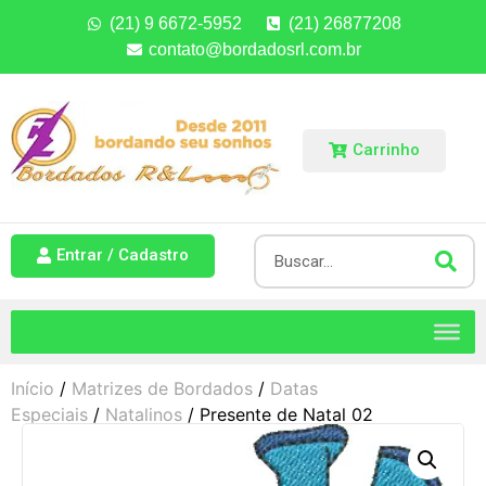
(21) 9 6672-5952
(21) 26877208
contato@bordadosrl.com.br
Carrinho
Entrar / Cadastro
Início
/
Matrizes de Bordados
/
Datas
Especiais
/
Natalinos
/ Presente de Natal 02