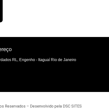
ereço
dados RL, Engenho - Itaguaí Rio de Janeiro
tos Reservados – Desenvolvido pela DSC SITES