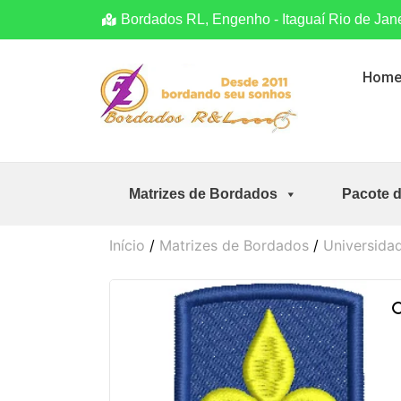
Bordados RL, Engenho - Itaguaí Rio de Jan
Hom
Matrizes de Bordados
Pacote 
Início
/
Matrizes de Bordados
/
Universidad