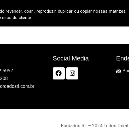
do revender, doar . reproduzir, duplicar ou copiar nossas matrizes,
risco do cliente.
Social Media
End
2-5952
Bor
7208
ordadosrl.com.br
Bordados RL – 2024 Todos Direi