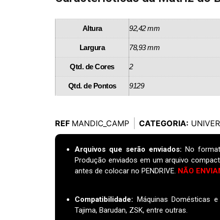
Altura
92,42 mm
Largura
78,93 mm
Qtd. de Cores
2
Qtd. de Pontos
9129
REF
MANDIC_CAMP
CATEGORIA:
UNIVER
Arquivos que serão enviados:
No format
Produção enviados em um arquivo compact
antes de colocar no PENDRIVE.
NÃO ENVIA
Compatibilidade:
Máquinas Domésticas e I
Tajima, Barudan, ZSK, entre outras.