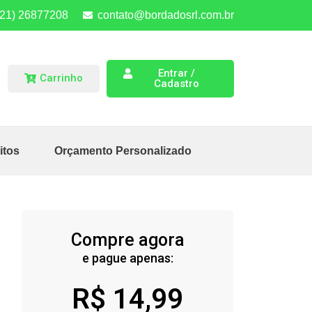
(21) 26877208
contato@bordadosrl.com.br
Entrar /
Carrinho
Cadastro
itos
Orçamento Personalizado
Compre agora
e pague apenas:
R$
14,99