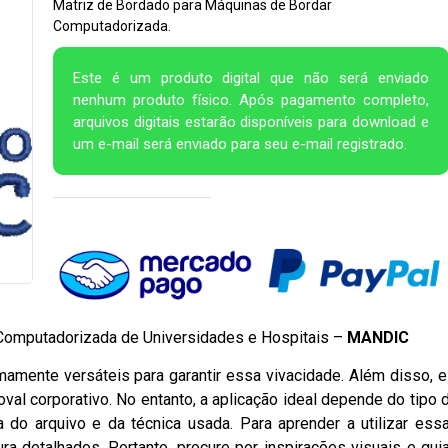
Matriz de Bordado para Máquinas de Bordar
Computadorizada.
Este é um produto digital que não será enviado
nenhum produto físico. Após pagamento completo,
arquivos digitais estarão disponíveis para download e
um e-mail será enviado para seu e-mail registrado.
Computadorizada de Universidades e Hospitais –
MANDIC
mamente versáteis para garantir essa vivacidade. Além disso, e
val corporativo. No entanto, a aplicação ideal depende do tipo 
do arquivo e da técnica usada. Para aprender a utilizar ess
ra detalhados. Portanto, procure por inspirações visuais e gui