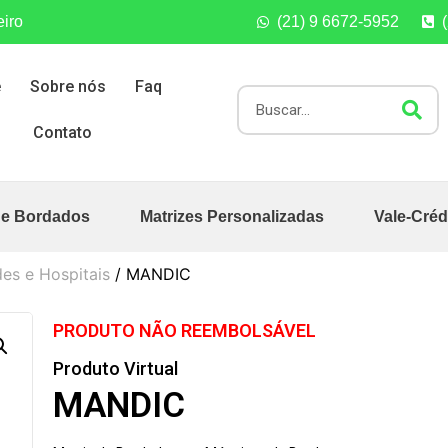
eiro
(21) 9 6672-5952
e
Sobre nós
Faq
Contato
de Bordados
Matrizes Personalizadas
Vale-Créd
es e Hospitais
/ MANDIC
PRODUTO NÃO REEMBOLSÁVEL
Produto Virtual
MANDIC