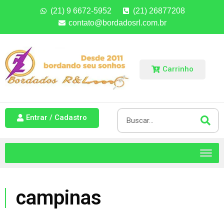
(21) 9 6672-5952
(21) 26877208
contato@bordadosrl.com.br
Carrinho
Entrar / Cadastro
campinas