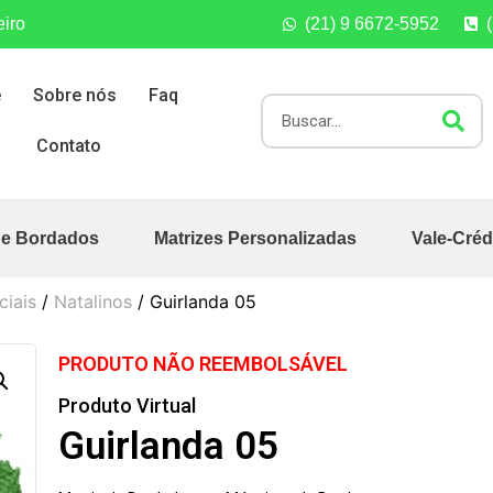
eiro
(21) 9 6672-5952
e
Sobre nós
Faq
Contato
de Bordados
Matrizes Personalizadas
Vale-Créd
ciais
/
Natalinos
/ Guirlanda 05
PRODUTO NÃO REEMBOLSÁVEL
Produto Virtual
Guirlanda 05