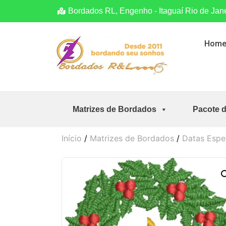
Bordados RL, Engenho - Itaguaí Rio de Jan
Hom
Matrizes de Bordados
Pacote 
Início
/
Matrizes de Bordados
/
Datas Espe