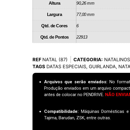
Altura
90,26 mm
Largura
77,00 mm
Qtd. de Cores
6
Qtd. de Pontos
22913
REF
NATAL (87)
CATEGORIA:
NATALINOS
TAGS
DATAS ESPECIAIS
,
GUIRLANDA
,
NAT
Arquivos que serão enviados:
No format
Produção enviados em um arquivo compact
antes de colocar no PENDRIVE.
NÃO ENVIA
Compatibilidade:
Máquinas Domésticas e I
Tajima, Barudan, ZSK, entre outras.