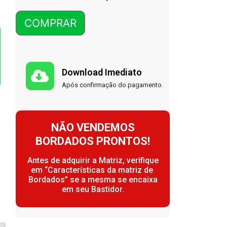
COMPRAR
Download Imediato
Após confirmação do pagamento.
NÃO VENDEMOS
BORDADOS PRONTOS!
Antes de adquirir a Matriz, verifique
em “Características da matriz de
Bordados” se a mesma se encaixa
em seu Bastidor.