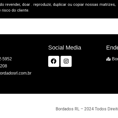
do revender, doar . reproduzir, duplicar ou copiar nossas matrizes,
risco do cliente.
Social Media
End
2-5952
Bor
7208
ordadosrl.com.br
Bordados RL – 2024 Todos Direi