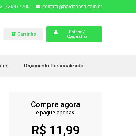
(21) 26877208
contato@bordadosrl.com.br
Entrar /
Carrinho
Cadastro
itos
Orçamento Personalizado
Compre agora
e pague apenas:
R$
11,99