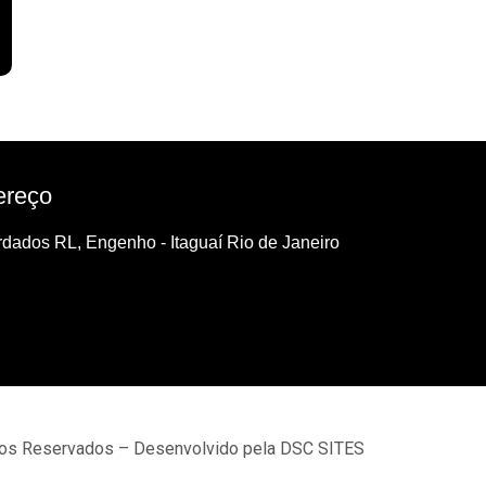
ereço
dados RL, Engenho - Itaguaí Rio de Janeiro
tos Reservados – Desenvolvido pela DSC SITES