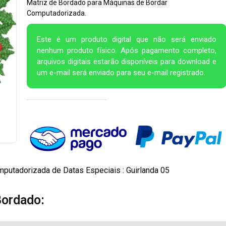
Matriz de Bordado para Máquinas de Bordar
Computadorizada.
Este é um produto digital que não será enviado
nenhum produto físico. Após pagamento completo,
arquivos digitais estarão disponíveis para download e
um e-mail será enviado para seu e-mail registrado.
putadorizada de Datas Especiais : Guirlanda 05
Bordado: