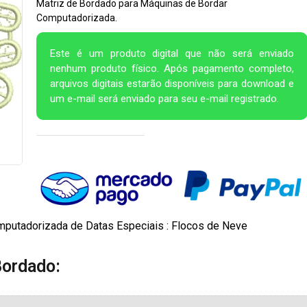
Matriz de Bordado para Máquinas de Bordar
Computadorizada.
Este é um produto digital que não será enviado
nenhum produto físico. Após pagamento completo,
arquivos digitais estarão disponíveis para download e
um e-mail será enviado para seu e-mail registrado.
mputadorizada de Datas Especiais : Flocos de Neve
Bordado: