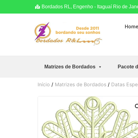
Bordados RL, Engenho - Itaguaí Rio de Jan
Hom
Matrizes de Bordados
Pacote 
Início
/
Matrizes de Bordados
/
Datas Espe