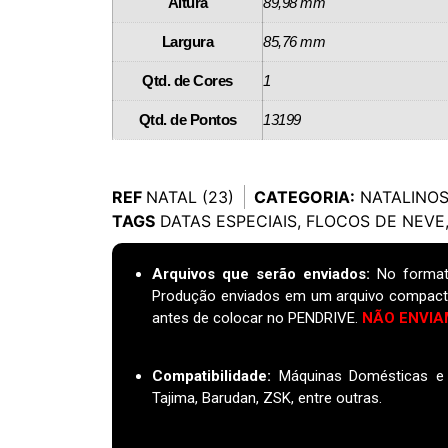
Altura
89,98 mm
Largura
85,76 mm
Qtd. de Cores
1
Qtd. de Pontos
13199
REF
NATAL (23)
CATEGORIA:
NATALINO
TAGS
DATAS ESPECIAIS
,
FLOCOS DE NEVE
Arquivos que serão enviados:
No format
Produção enviados em um arquivo compact
antes de colocar no PENDRIVE.
NÃO ENVIA
Compatibilidade:
Máquinas Domésticas e I
Tajima, Barudan, ZSK, entre outras.