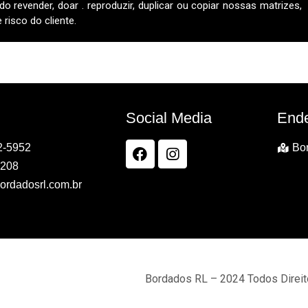
do revender, doar . reproduzir, duplicar ou copiar nossas matrizes,
risco do cliente.
Social Media
End
2-5952
Bor
7208
ordadosrl.com.br
Bordados RL – 2024 Todos Direi