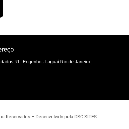
ereço
dados RL, Engenho - Itaguaí Rio de Janeiro
tos Reservados – Desenvolvido pela DSC SITES