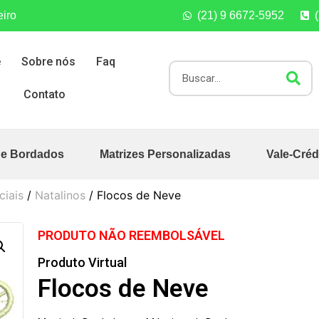
eiro
(21) 9 6672-5952
e
Sobre nós
Faq
Contato
de Bordados
Matrizes Personalizadas
Vale-Créd
ciais
/
Natalinos
/ Flocos de Neve
PRODUTO NÃO REEMBOLSÁVEL
Produto Virtual
Flocos de Neve