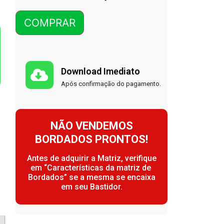
COMPRAR
Download Imediato
Após confirmação do pagamento.
NÃO VENDEMOS
BORDADOS PRONTOS!
Antes de adquirir a Matriz, verifique
em “Características da matriz de
Bordados” se a mesma se encaixa
em seu Bastidor.