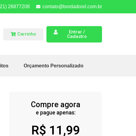
(21) 26877208
contato@bordadosrl.com.br
Entrar /
Carrinho
Cadastro
itos
Orçamento Personalizado
Compre agora
e pague apenas:
R$
11,99