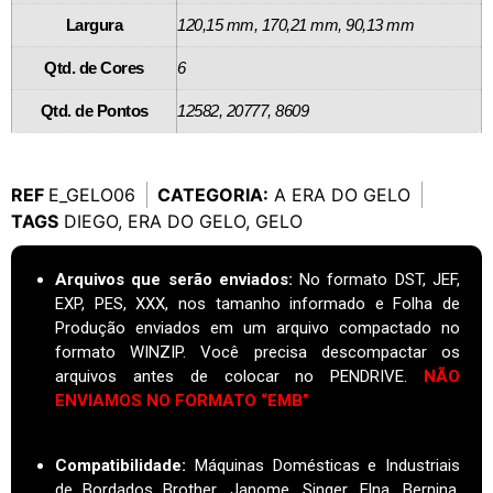
Largura
120,15 mm, 170,21 mm, 90,13 mm
Qtd. de Cores
6
Qtd. de Pontos
12582, 20777, 8609
REF
E_GELO06
CATEGORIA:
A ERA DO GELO
TAGS
DIEGO
,
ERA DO GELO
,
GELO
Arquivos que serão enviados:
No formato DST, JEF,
EXP, PES, XXX, nos tamanho informado e Folha de
Produção enviados em um arquivo compactado no
formato WINZIP. Você precisa descompactar os
arquivos antes de colocar no PENDRIVE.
NÃO
ENVIAMOS NO FORMATO “EMB”
Compatibilidade:
Máquinas Domésticas e Industriais
de Bordados Brother, Janome, Singer, Elna, Bernina,