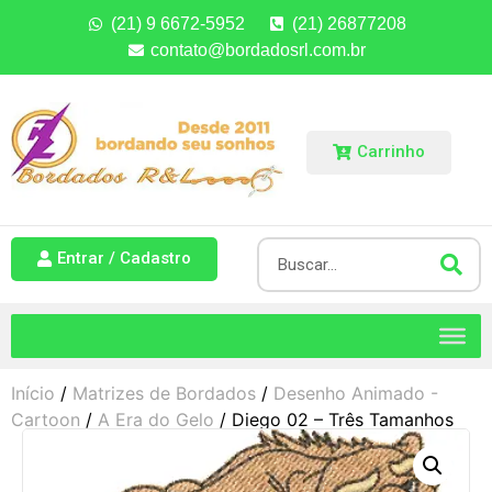
(21) 9 6672-5952
(21) 26877208
contato@bordadosrl.com.br
Carrinho
Entrar / Cadastro
Início
/
Matrizes de Bordados
/
Desenho Animado -
Cartoon
/
A Era do Gelo
/ Diego 02 – Três Tamanhos