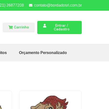
(21) 26877208
contato@bordadosrl.com.br
Entrar /
Carrinho
Cadastro
itos
Orçamento Personalizado