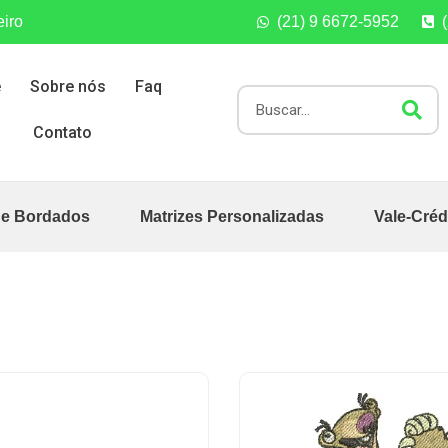
eiro
(21) 9 6672-5952
e
Sobre nós
Faq
Contato
de Bordados
Matrizes Personalizadas
Vale-Créd