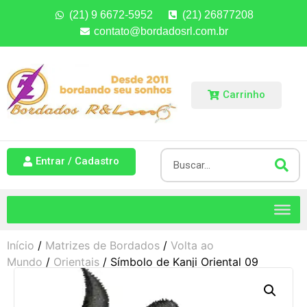
(21) 9 6672-5952
(21) 26877208
contato@bordadosrl.com.br
Carrinho
Entrar / Cadastro
Início
/
Matrizes de Bordados
/
Volta ao
Mundo
/
Orientais
/ Símbolo de Kanji Oriental 09