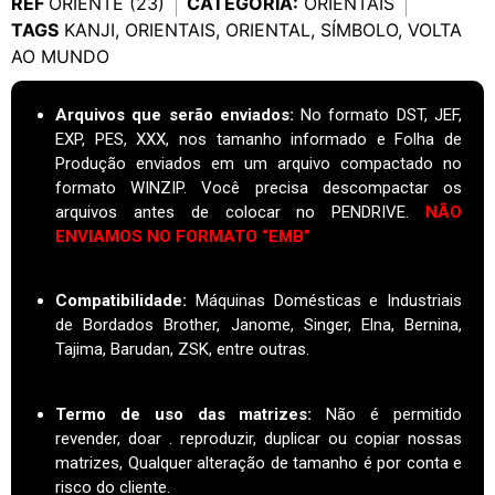
REF
ORIENTE (23)
CATEGORIA:
ORIENTAIS
TAGS
KANJI
,
ORIENTAIS
,
ORIENTAL
,
SÍMBOLO
,
VOLTA
AO MUNDO
Arquivos que serão enviados:
No formato DST, JEF,
EXP, PES, XXX, nos tamanho informado e Folha de
Produção enviados em um arquivo compactado no
formato WINZIP. Você precisa descompactar os
arquivos antes de colocar no PENDRIVE.
NÃO
ENVIAMOS NO FORMATO “EMB”
Compatibilidade:
Máquinas Domésticas e Industriais
de Bordados Brother, Janome, Singer, Elna, Bernina,
Tajima, Barudan, ZSK, entre outras.
Termo de uso das matrizes
:
Não é permitido
revender, doar . reproduzir, duplicar ou copiar nossas
matrizes, Qualquer alteração de tamanho é por conta e
risco do cliente.