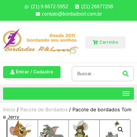
(21) 9 6672-5952
(21) 26877208
contato@bordadosrl.com.br
Carrinho
Entrar / Cadastro
Início
/
Pacote de Bordados
/ Pacote de bordados Tom
e Jerry