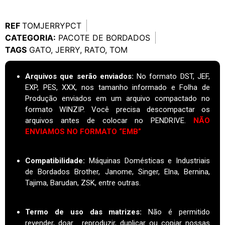
REF
TOMJERRYPCT
CATEGORIA:
PACOTE DE BORDADOS
TAGS
GATO
,
JERRY
,
RATO
,
TOM
Arquivos que serão enviados:
No formato DST, JEF,
EXP, PES, XXX, nos tamanho informado e Folha de
Produção enviados em um arquivo compactado no
formato WINZIP. Você precisa descompactar os
arquivos antes de colocar no PENDRIVE.
NÃO
ENVIAMOS NO FORMATO “EMB”
Compatibilidade:
Máquinas Domésticas e Industriais
de Bordados Brother, Janome, Singer, Elna, Bernina,
Tajima, Barudan, ZSK, entre outras.
Termo de uso das matrizes
:
Não é permitido
revender, doar . reproduzir, duplicar ou copiar nossas