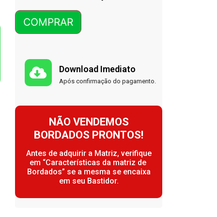
COMPRAR
Download Imediato
Após confirmação do pagamento.
NÃO VENDEMOS
BORDADOS PRONTOS!
Antes de adquirir a Matriz, verifique
em “Características da matriz de
Bordados” se a mesma se encaixa
em seu Bastidor.