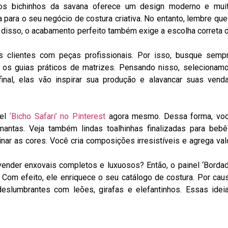
os bichinhos da savana oferece um design moderno e mui
a para o seu negócio de costura criativa. No entanto, lembre que
 disso, o acabamento perfeito também exige a escolha correta 
s clientes com peças profissionais. Por isso, busque semp
m os guias práticos de matrizes. Pensando nisso, selecionam
inal, elas vão inspirar sua produção e alavancar suas vend
nel
‘Bicho Safari’ no Pinterest
agora mesmo. Dessa forma, vo
mantas. Veja também lindas toalhinhas finalizadas para bebê
inar as cores. Você cria composições irresistíveis e agrega val
 vender enxovais completos e luxuosos? Então, o painel ‘Borda
 Com efeito, ele enriquece o seu catálogo de costura. Por cau
eslumbrantes com leões, girafas e elefantinhos. Essas idei