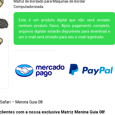
Matriz de Bordado para Máquinas de Bordar
Computadorizada.
Este é um produto digital que não será enviado
nenhum produto físico. Após pagamento completo,
arquivos digitais estarão disponíveis para download e
um e-mail será enviado para seu e-mail registrado.
Safari – Menina Guia 08
lientes com a nossa exclusiva Matriz Menina Guia 08!