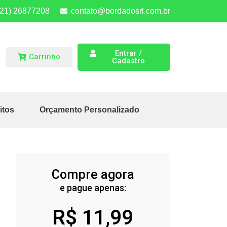
(21) 26877208
contato@bordadosrl.com.br
Entrar /
Carrinho
Cadastro
itos
Orçamento Personalizado
Compre agora
e pague apenas:
R$
11,99