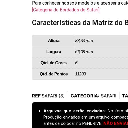
Para conhecer nossos modelos e acessar a catego
[Categoria de Bordados de Safari]
Características da Matriz do 
Altura
88,33 mm
Largura
66,08 mm
Qtd. de Cores
6
Qtd. de Pontos
11203
REF
SAFARI (8)
CATEGORIA:
SAFARI
T
Arquivos que serão enviados:
No format
Produção enviados em um arquivo compact
antes de colocar no PENDRIVE.
NÃO ENVIA