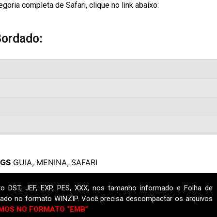
ria completa de Safari, clique no link abaixo:
Bordado:
AGS
GUIA
,
MENINA
,
SAFARI
o DST, JEF, EXP, PES, XXX, nos tamanho informado e Folha de
ado no formato WINZIP. Você precisa descompactar os arquivos
MOS NO FORMATO “EMB”