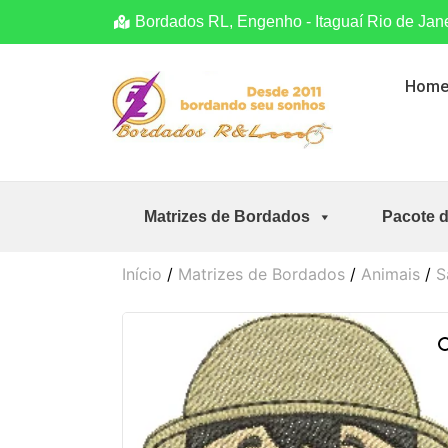
Bordados RL, Engenho - Itaguaí Rio de Jan
Hom
Matrizes de Bordados
Pacote 
Início
/
Matrizes de Bordados
/
Animais
/
S