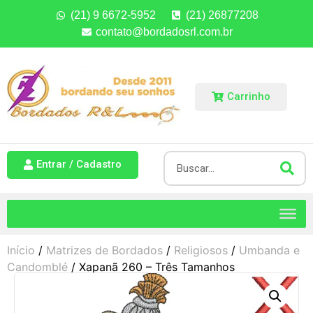
(21) 9 6672-5952
(21) 26877208
contato@bordadosrl.com.br
Carrinho
Entrar / Cadastro
Início
/
Matrizes de Bordados
/
Religiosos
/
Umbanda e
Candomblé
/ Xapanã 260 – Três Tamanhos