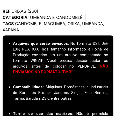
REF
ORIXAS (260)
CATEGORIA:
UMBANDA E CANDOMBLÉ
TAGS
CANDOMBLE
,
MACUMBA
,
ORIXA
,
UMBANDA
,
XAPANA
Arquivos que serão enviados:
No formato DST, JEF,
EXP, PES, XXX, nos tamanho informado e Folha de
Produção enviados em um arquivo compactado no
formato WINZIP. Você precisa descompactar os
arquivos antes de colocar no PENDRIVE.
NÃO
ENVIAMOS NO FORMATO “EMB”
Compatibilidade:
Máquinas Domésticas e Industriais
de Bordados Brother, Janome, Singer, Elna, Bernina,
Tajima, Barudan, ZSK, entre outras.
Termo de uso das matrizes
:
Não é permitido