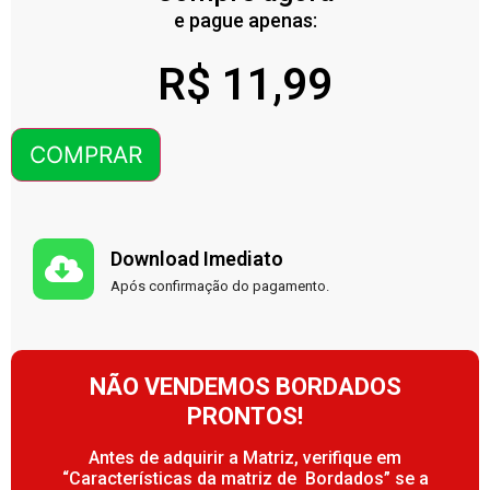
e pague apenas:
R$
11,99
COMPRAR
Download Imediato
Após confirmação do pagamento.
NÃO VENDEMOS BORDADOS
PRONTOS!
Antes de adquirir a Matriz, verifique em
“Características da matriz de Bordados” se a