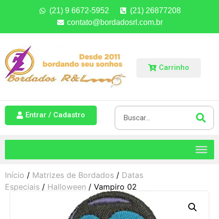
(21) 9 6672-5952
(21) 26877208
contato@bordadosrl.com.br
Carrinho
Entrar / Cadastro
Início
/
Matrizes de Bordados
/
Datas
Especiais
/
Halloween
/ Vampiro 02