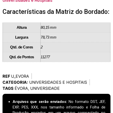
Universidades e Hospitais
Características da Matriz do Bordado:
Altura
80,15 mm
Largura
78,73 mm
Qtd. de Cores
2
Qtd. de Pontos
11277
REF
U_EVORA
CATEGORIA:
UNIVERSIDADES E HOSPITAIS
TAGS
ÉVORA
,
UNIVERSIDADE
Arquivos que serão enviados:
No formato DST, JEF,
EXP, PES, XXX, nos tamanho informado e Folha de
Produção enviados em um arquivo compactado no