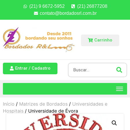
(21) 9 6672-5952
(21) 26877208
contato@bordadosrl.com.br
Carrinho
Entrar / Cadastro
Início
/
Matrizes de Bordados
/
Universidades e
Hospitais
/ Universidade de Évora