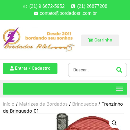
(21) 9 6672-5952
(21) 26877208
contato@bordadosrl.com.br
Carrinho
Entrar / Cadastro
Início
/
Matrizes de Bordados
/
Brinquedos
/ Trenzinho
de Brinquedo 01