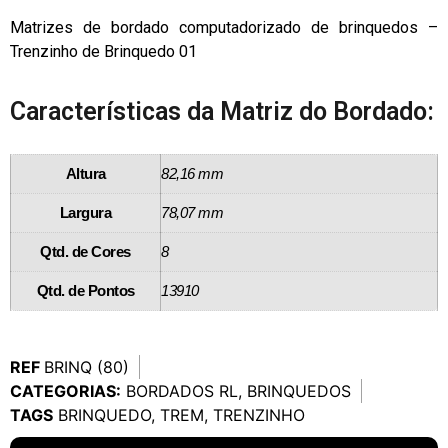
Matrizes de bordado computadorizado de brinquedos –
Trenzinho de Brinquedo 01
Características da Matriz do Bordado:
Altura
82,16 mm
Largura
78,07 mm
Qtd. de Cores
8
Qtd. de Pontos
13910
REF
BRINQ (80)
CATEGORIAS:
BORDADOS RL
,
BRINQUEDOS
TAGS
BRINQUEDO
,
TREM
,
TRENZINHO