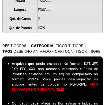
Altura
47,50 mm
Largura
66,57 mm
Qtd. de Cores
3
Qtd. de Pontos
6789
REF
TIGOR06
CATEGORIA:
TIGOR T. TIGRE
TAGS
DESENHO ANIMADO - CARTOON
,
TIGOR
,
TIIGRE
Arquivos que serão enviados:
No formato DST, JEF,
EXP, PES, XXX, nos tamanho informado e Folha de
Produção enviados em um arquivo compactado no
formato WINZIP. Você precisa descompactar os
arquivos antes de colocar no PENDRIVE.
NÃO
ENVIAMOS NO FORMATO “EMB”
Compatibilidade:
Máquinas Domésticas e Industriais