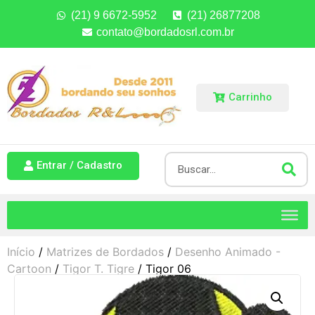
(21) 9 6672-5952
(21) 26877208
contato@bordadosrl.com.br
Carrinho
Entrar / Cadastro
Início
/
Matrizes de Bordados
/
Desenho Animado -
Cartoon
/
Tigor T. Tigre
/ Tigor 06