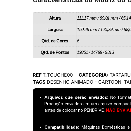
Altura
111,17 mm / 89,01 mm / 65,
Largura
150,29 mm / 120,29 mm / 88
Qtd. de Cores
6
Qtd. de Pontos
19351 / 14788 / 9813
REF
T_TOUCHE00
CATEGORIA:
TARTAR
TAGS
DESENHO ANIMADO - CARTOON
,
TA
Arquivos que serão enviados:
No format
Produção enviados em um arquivo compact
antes de colocar no PENDRIVE.
NÃO ENVIA
Compatibilidade:
Máquinas Domésticas e I