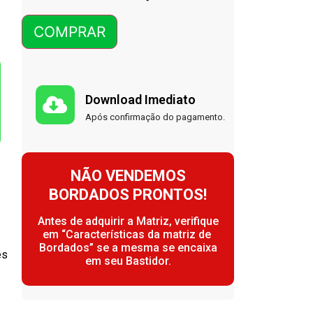
COMPRAR
Download Imediato
Após confirmação do pagamento.
NÃO VENDEMOS
BORDADOS PRONTOS!
Antes de adquirir a Matriz, verifique
em “Características da matriz de
Bordados” se a mesma se encaixa
ês
em seu Bastidor.