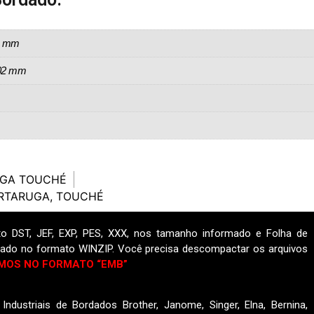
14 mm
,02 mm
UGA TOUCHÉ
RTARUGA
,
TOUCHÉ
o DST, JEF, EXP, PES, XXX, nos tamanho informado e Folha de
ado no formato WINZIP. Você precisa descompactar os arquivos
MOS NO FORMATO “EMB”
ndustriais de Bordados Brother, Janome, Singer, Elna, Bernina,