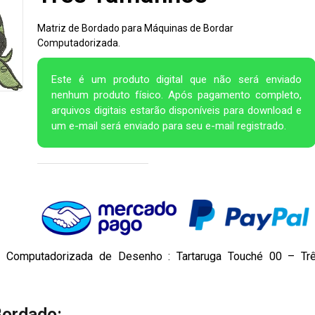
Matriz de Bordado para Máquinas de Bordar
Computadorizada.
Este é um produto digital que não será enviado
nenhum produto físico. Após pagamento completo,
arquivos digitais estarão disponíveis para download e
um e-mail será enviado para seu e-mail registrado.
r Computadorizada de Desenho : Tartaruga Touché 00 – Tr
Bordado: