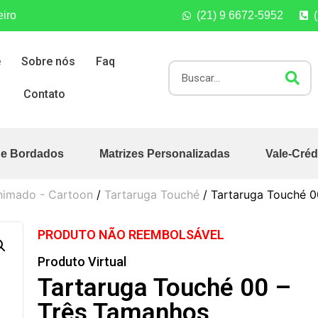
eiro
(21) 9 6672-5952
e
Sobre nós
Faq
Contato
de Bordados
Matrizes Personalizadas
Vale-Créd
nimado - Cartoon
/
Tartaruga Touché
/ Tartaruga Touché 0
PRODUTO NÃO REEMBOLSÁVEL
Produto Virtual
Tartaruga Touché 00 –
Três Tamanhos