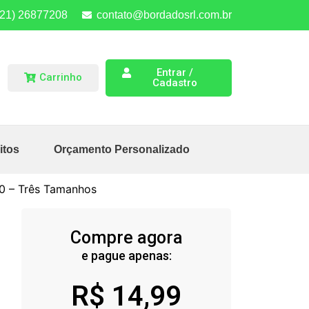
(21) 26877208
contato@bordadosrl.com.br
Entrar /
Carrinho
Cadastro
itos
Orçamento Personalizado
0 – Três Tamanhos
Compre agora
e pague apenas:
R$
14,99