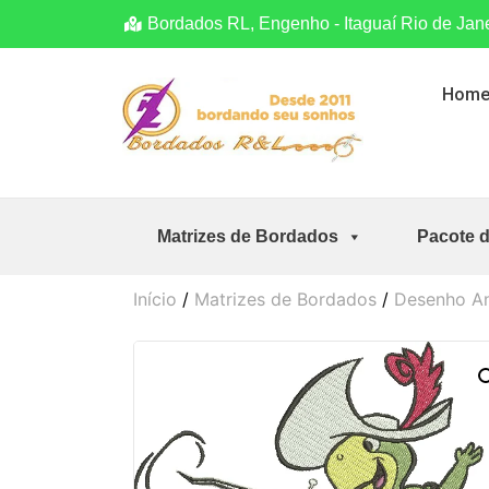
Bordados RL, Engenho - Itaguaí Rio de Jan
Hom
Matrizes de Bordados
Pacote 
Início
/
Matrizes de Bordados
/
Desenho A