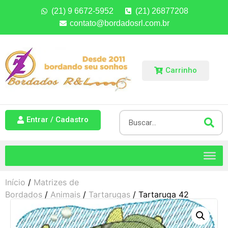
(21) 9 6672-5952
(21) 26877208
contato@bordadosrl.com.br
Carrinho
Entrar / Cadastro
Início
/
Matrizes de
Bordados
/
Animais
/
Tartarugas
/ Tartaruga 42