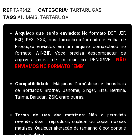
REF
TAR(42)
CATEGORIA:
TARTARUGAS
TAGS
ANIMAIS
,
TARTARUGA
Arquivos que serão enviados:
No formato DST, JEF,
EXP, PES, XXX, nos tamanho informado e Folha de
Produção enviados em um arquivo compactado no
formato WINZIP. Você precisa descompactar os
arquivos antes de colocar no PENDRIVE.
NÃO
ENVIAMOS NO FORMATO “EMB”
Compatibilidade:
Máquinas Domésticas e Industriais
de Bordados Brother, Janome, Singer, Elna, Bernina,
Tajima, Barudan, ZSK, entre outras.
Termo de uso das matrizes
:
Não é permitido
revender, doar . reproduzir, duplicar ou copiar nossas
matrizes, Qualquer alteração de tamanho é por conta e
risco do cliente.