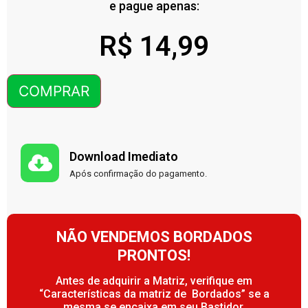
e pague apenas:
R$
14,99
COMPRAR
Download Imediato
Após confirmação do pagamento.
NÃO VENDEMOS BORDADOS
PRONTOS!
Antes de adquirir a Matriz, verifique em
“Características da matriz de Bordados” se a
mesma se encaixa em seu Bastidor.