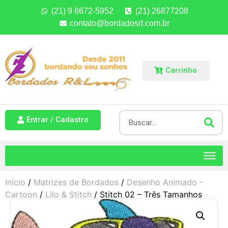
(21) 9 6672-5952
(21) 26877208
contato@bordadosrl.com.br
Carrinho
Entrar / Cadastro
Início
/
Matrizes de Bordados
/
Desenho Animado -
Cartoon
/
Lilo & Stitch
/ Stitch 02 – Três Tamanhos