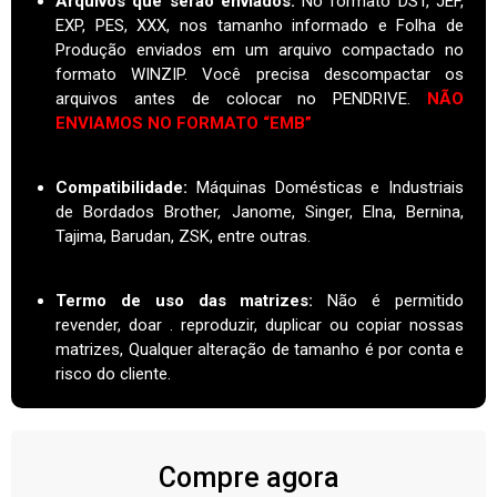
Arquivos que serão enviados:
No formato DST, JEF,
EXP, PES, XXX, nos tamanho informado e Folha de
Produção enviados em um arquivo compactado no
formato WINZIP. Você precisa descompactar os
arquivos antes de colocar no PENDRIVE.
NÃO
ENVIAMOS NO FORMATO “EMB”
Compatibilidade:
Máquinas Domésticas e Industriais
de Bordados Brother, Janome, Singer, Elna, Bernina,
Tajima, Barudan, ZSK, entre outras.
Termo de uso das matrizes
:
Não é permitido
revender, doar . reproduzir, duplicar ou copiar nossas
matrizes, Qualquer alteração de tamanho é por conta e
risco do cliente.
Compre agora