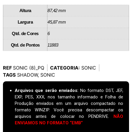
Altura
87,42 mm
Largura
45,87 mm
Qtd. de Cores
6
Qtd. de Pontos
11883
REF
SONIC (8)_PQ
CATEGORIA:
SONIC
TAGS
SHADOW
,
SONIC
Arquivos que serão enviados:
No formato DST, JEF,
EXP, PES, XXX, nos tamanho informado e Folha de
Produção enviados em um arquivo compactado no
formato WINZIP. Você precisa descompactar os
arquivos antes de colocar no PENDRIVE.
NÃO
ENVIAMOS NO FORMATO “EMB”