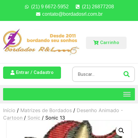
(21) 9 6672-5952
(21) 26877208
contato@bordadosrl.com.br
Carrinho
Entrar / Cadastro
Início
/
Matrizes de Bordados
/
Desenho Animado -
Cartoon
/
Sonic
/ Sonic 13