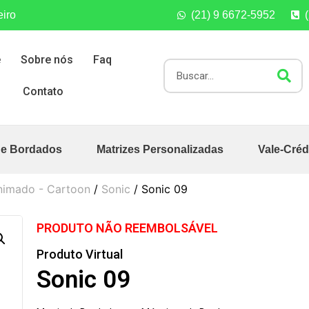
eiro
(21) 9 6672-5952
e
Sobre nós
Faq
Contato
de Bordados
Matrizes Personalizadas
Vale-Créd
nimado - Cartoon
/
Sonic
/ Sonic 09
PRODUTO NÃO REEMBOLSÁVEL
Produto Virtual
Sonic 09