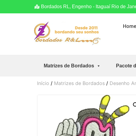
Bordados RL, Engenho - Itaguaí Rio de Jan
Hom
Matrizes de Bordados
Pacote 
Início
/
Matrizes de Bordados
/
Desenho A