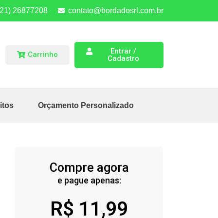
(21) 26877208
contato@bordadosrl.com.br
Entrar /
Carrinho
Cadastro
itos
Orçamento Personalizado
Compre agora
e pague apenas:
R$
11,99