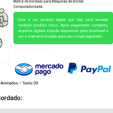
Matriz de Bordado para Máquinas de Bordar
Computadorizada.
Este é um produto digital que não será enviado
nenhum produto físico. Após pagamento completo,
arquivos digitais estarão disponíveis para download e
um e-mail será enviado para seu e-mail registrado.
 Animados – Sonic 09
Bordado: