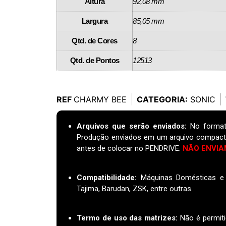
Altura
92,08 mm
Largura
85,05 mm
Qtd. de Cores
8
Qtd. de Pontos
12513
REF
CHARMY BEE
CATEGORIA:
SONIC
Arquivos que serão enviados:
No format
Produção enviados em um arquivo compact
antes de colocar no PENDRIVE.
NÃO ENVIA
Compatibilidade:
Máquinas Domésticas e I
Tajima, Barudan, ZSK, entre outras.
Termo de uso das matrizes
:
Não é permiti