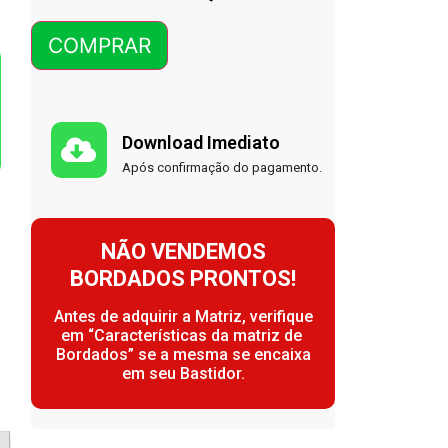
COMPRAR
Download Imediato
Após confirmação do pagamento.
NÃO VENDEMOS
BORDADOS PRONTOS!
Antes de adquirir a Matriz, verifique
em “Características da matriz de
Bordados” se a mesma se encaixa
em seu Bastidor.