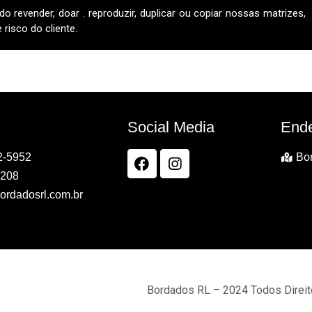
do revender, doar . reproduzir, duplicar ou copiar nossas matrizes,
risco do cliente.
Social Media
End
2-5952
Bor
7208
ordadosrl.com.br
Bordados RL – 2024 Todos Direi