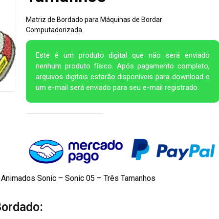
Matriz de Bordado para Máquinas de Bordar
Computadorizada.
Este é um produto digital que não será enviado
nenhum produto físico. Após pagamento completo,
arquivos digitais estarão disponíveis para download e
um e-mail será enviado para seu e-mail registrado.
Animados Sonic – Sonic 05 – Três Tamanhos
Bordado: