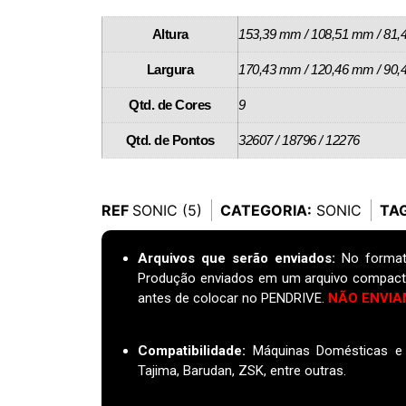
Altura
153,39 mm / 108,51 mm / 81
Largura
170,43 mm / 120,46 mm / 90
Qtd. de Cores
9
Qtd. de Pontos
32607 / 18796 / 12276
REF
SONIC (5)
CATEGORIA:
SONIC
TA
Arquivos que serão enviados:
No format
Produção enviados em um arquivo compact
antes de colocar no PENDRIVE.
NÃO ENVIA
Compatibilidade:
Máquinas Domésticas e I
Tajima, Barudan, ZSK, entre outras.