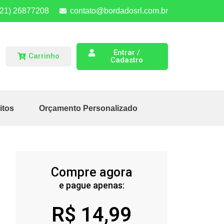
(21) 26877208
contato@bordadosrl.com.br
Entrar /
Carrinho
Cadastro
itos
Orçamento Personalizado
Compre agora
e pague apenas:
R$
14,99