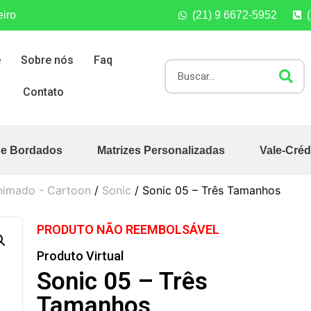
eiro
(21) 9 6672-5952
e
Sobre nós
Faq
Contato
de Bordados
Matrizes Personalizadas
Vale-Créd
nimado - Cartoon
/
Sonic
/ Sonic 05 – Três Tamanhos
PRODUTO NÃO REEMBOLSÁVEL
Produto Virtual
Sonic 05 – Três
Tamanhos