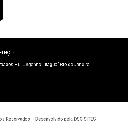
ereço
dados RL, Engenho - Itaguaí Rio de Janeiro
tos Reservados – Desenvolvido pela DSC SITES