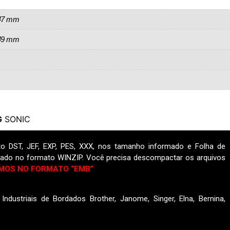
,47 mm
,49 mm
G
SONIC
o DST, JEF, EXP, PES, XXX, nos tamanho informado e Folha de
ado no formato WINZIP. Você precisa descompactar os arquivos
MOS NO FORMATO “EMB”
ndustriais de Bordados Brother, Janome, Singer, Elna, Bernina,