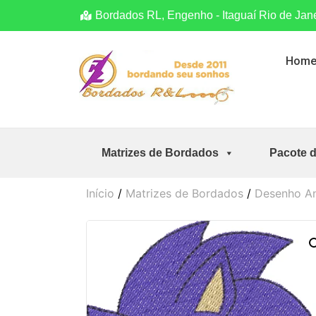
Bordados RL, Engenho - Itaguaí Rio de Jan
Hom
Matrizes de Bordados
Pacote 
Início
/
Matrizes de Bordados
/
Desenho A