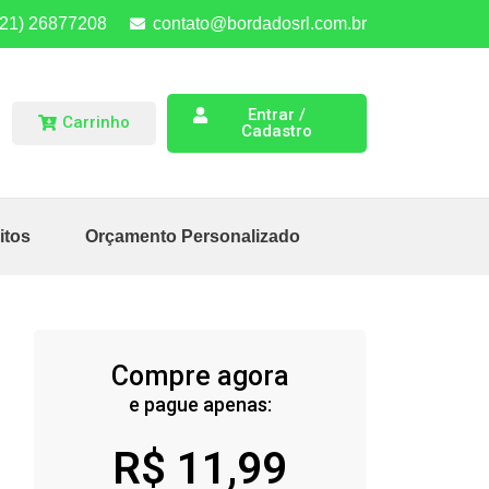
(21) 26877208
contato@bordadosrl.com.br
Entrar /
Carrinho
Cadastro
itos
Orçamento Personalizado
Compre agora
e pague apenas:
R$
11,99