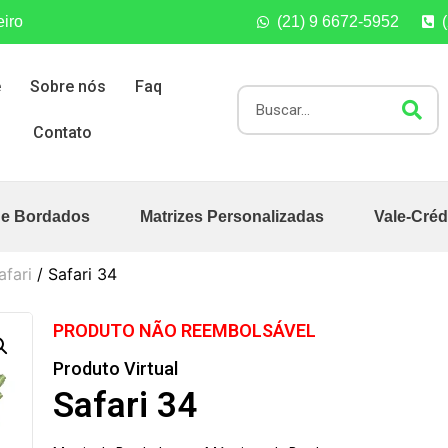
eiro
(21) 9 6672-5952
e
Sobre nós
Faq
Contato
de Bordados
Matrizes Personalizadas
Vale-Créd
afari
/ Safari 34
PRODUTO NÃO REEMBOLSÁVEL
Produto Virtual
Safari 34