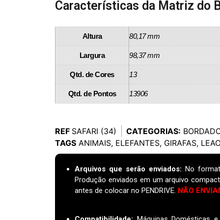
Características da Matriz do 
Altura
80,17 mm
Largura
98,37 mm
Qtd. de Cores
13
Qtd. de Pontos
13906
REF
SAFARI (34)
CATEGORIAS:
BORDADO
TAGS
ANIMAIS
,
ELEFANTES
,
GIRAFAS
,
LEA
Arquivos que serão enviados:
No format
Produção enviados em um arquivo compact
antes de colocar no PENDRIVE.
NÃO ENVIA
Compatibilidade:
Máquinas Domésticas e I