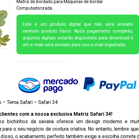
Matriz de Bordado para Máquinas de Bordar
Computadorizada.
Este é um produto digital que não será enviado
nenhum produto físico. Após pagamento completo,
arquivos digitais estarão disponíveis para download e
um e-mail será enviado para seu e-mail registrado.
– Tema Safari – Safari 34
lientes com a nossa exclusiva Matriz Safari 34!
os bichinhos da savana oferece um design moderno e mui
a para o seu negócio de costura criativa. No entanto, lembre que
 disso, o acabamento perfeito também exige a escolha correta 