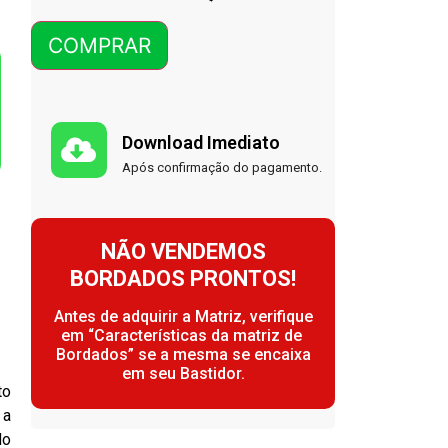
COMPRAR
Download Imediato
Após confirmação do pagamento.
NÃO VENDEMOS
BORDADOS PRONTOS!
Antes de adquirir a Matriz, verifique
em “Características da matriz de
Bordados” se a mesma se encaixa
em seu Bastidor.
to
 a
do