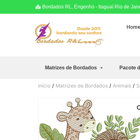
Bordados RL, Engenho - Itaguaí Rio de Jan
Hom
Matrizes de Bordados
Pacote 
Início
/
Matrizes de Bordados
/
Animais
/
S