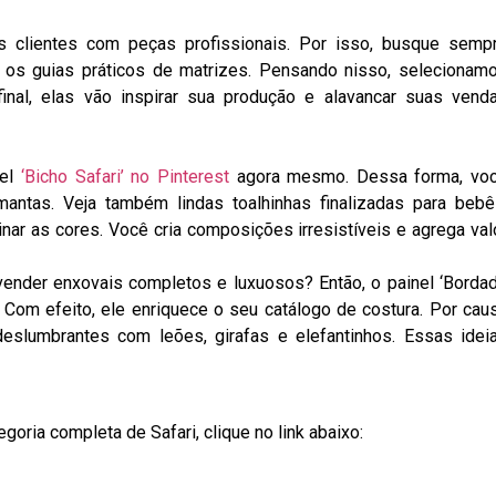
s clientes com peças profissionais. Por isso, busque semp
m os guias práticos de matrizes. Pensando nisso, selecionam
inal, elas vão inspirar sua produção e alavancar suas vend
nel
‘Bicho Safari’ no Pinterest
agora mesmo. Dessa forma, vo
mantas. Veja também lindas toalhinhas finalizadas para bebê
inar as cores. Você cria composições irresistíveis e agrega val
 vender enxovais completos e luxuosos? Então, o painel ‘Borda
 Com efeito, ele enriquece o seu catálogo de costura. Por cau
eslumbrantes com leões, girafas e elefantinhos. Essas idei
ria completa de Safari, clique no link abaixo: