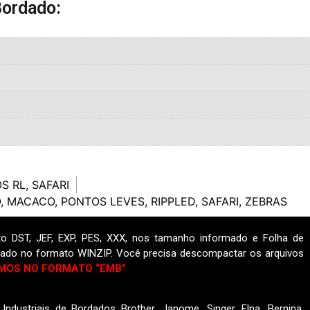
Bordado:
S RL
,
SAFARI
O
,
MACACO
,
PONTOS LEVES
,
RIPPLED
,
SAFARI
,
ZEBRAS
o DST, JEF, EXP, PES, XXX, nos tamanho informado e Folha de
ado no formato WINZIP. Você precisa descompactar os arquivos
MOS NO FORMATO “EMB”
ndustriais de Bordados Brother, Janome, Singer, Elna, Bernina,