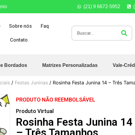
eiro
(21) 9 6672-5952
e
Sobre nós
Faq
Contato
de Bordados
Matrizes Personalizadas
Vale-Créd
ciais
/
Festas Juninas
/ Rosinha Festa Junina 14 – Três Tam
PRODUTO NÃO REEMBOLSÁVEL
Produto Virtual
Rosinha Festa Junina 14
– Três Tamanhos