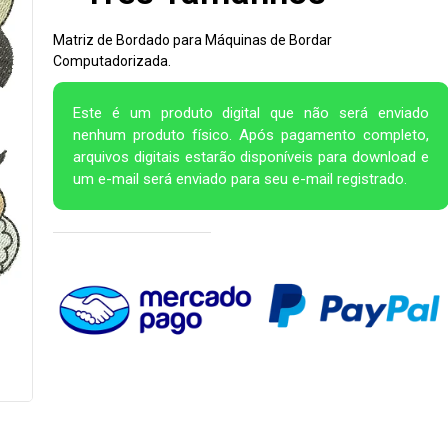
Matriz de Bordado para Máquinas de Bordar
Computadorizada.
Este é um produto digital que não será enviado
nenhum produto físico. Após pagamento completo,
arquivos digitais estarão disponíveis para download e
um e-mail será enviado para seu e-mail registrado.