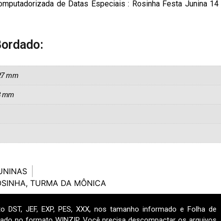
omputadorizada de Datas Especiais : Rosinha Festa Junina 14
Bordado:
,27 mm
28 mm
UNINAS
OSINHA
,
TURMA DA MÔNICA
o DST, JEF, EXP, PES, XXX, nos tamanho informado e Folha de
ado no formato WINZIP. Você precisa descompactar os arquivos