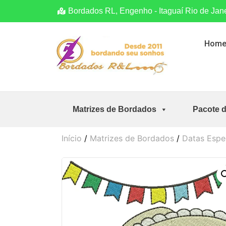
Bordados RL, Engenho - Itaguaí Rio de Jan
Hom
Matrizes de Bordados
Pacote 
Início
/
Matrizes de Bordados
/
Datas Espe