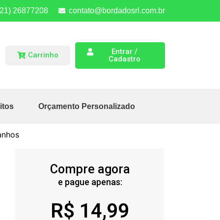
(21) 26877208
contato@bordadosrl.com.br
Entrar /
Carrinho
Cadastro
itos
Orçamento Personalizado
anhos
Compre agora
e pague apenas:
R$
14,99