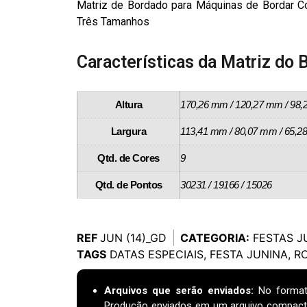
Matriz de Bordado para Máquinas de Bordar C
Três Tamanhos
Características da Matriz do 
Altura
170,26 mm / 120,27 mm / 98
Largura
113,41 mm / 80,07 mm / 65,
Qtd. de Cores
9
Qtd. de Pontos
30231 / 19166 / 15026
REF
JUN (14)_GD
CATEGORIA:
FESTAS J
TAGS
DATAS ESPECIAIS
,
FESTA JUNINA
,
R
Arquivos que serão enviados:
No format
Produção enviados em um arquivo compact