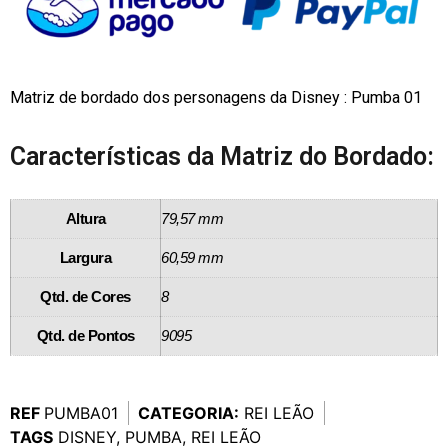
Matriz de bordado dos personagens da Disney : Pumba 01
Características da Matriz do Bordado:
Altura
79,57 mm
Largura
60,59 mm
Qtd. de Cores
8
Qtd. de Pontos
9095
REF
PUMBA01
CATEGORIA:
REI LEÃO
TAGS
DISNEY
,
PUMBA
,
REI LEÃO