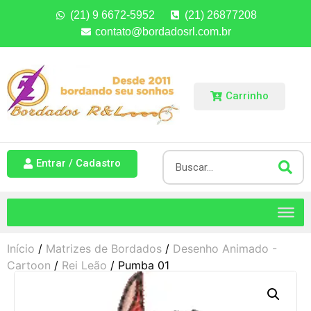
(21) 9 6672-5952
(21) 26877208
contato@bordadosrl.com.br
Carrinho
Entrar / Cadastro
Início
/
Matrizes de Bordados
/
Desenho Animado -
Cartoon
/
Rei Leão
/ Pumba 01