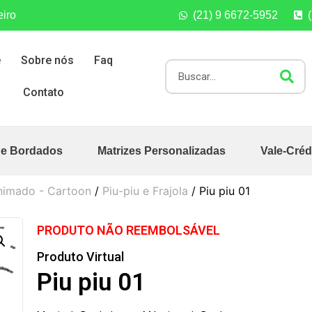
eiro
(21) 9 6672-5952
e
Sobre nós
Faq
Contato
de Bordados
Matrizes Personalizadas
Vale-Créd
nimado - Cartoon
/
Piu-piu e Frajola
/ Piu piu 01
PRODUTO NÃO REEMBOLSÁVEL
Produto Virtual
Piu piu 01