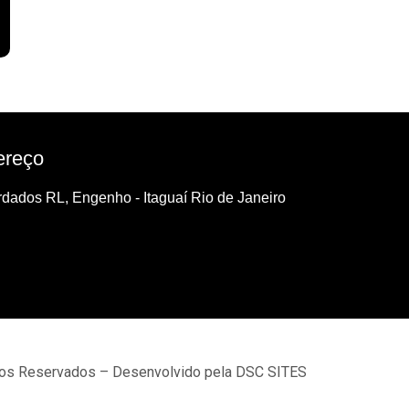
ereço
dados RL, Engenho - Itaguaí Rio de Janeiro
tos Reservados – Desenvolvido pela DSC SITES