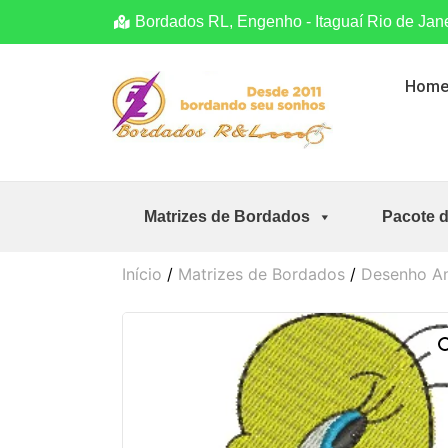
Bordados RL, Engenho - Itaguaí Rio de Jan
Hom
Matrizes de Bordados
Pacote 
Início
/
Matrizes de Bordados
/
Desenho A