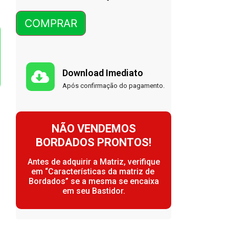
COMPRAR
Download Imediato
Após confirmação do pagamento.
NÃO VENDEMOS
BORDADOS PRONTOS!
Antes de adquirir a Matriz, verifique
em “Características da matriz de
Bordados” se a mesma se encaixa
em seu Bastidor.