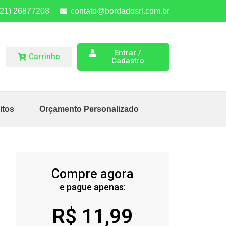
(21) 26877208
contato@bordadosrl.com.br
Entrar /
Carrinho
Cadastro
itos
Orçamento Personalizado
Compre agora
e pague apenas:
R$
11,99