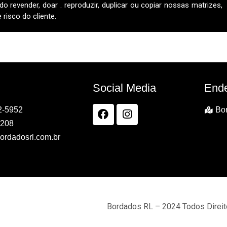
do revender, doar . reproduzir, duplicar ou copiar nossas matrizes,
risco do cliente.
Social Media
End
2-5952
Bor
7208
ordadosrl.com.br
Bordados RL – 2024 Todos Direi