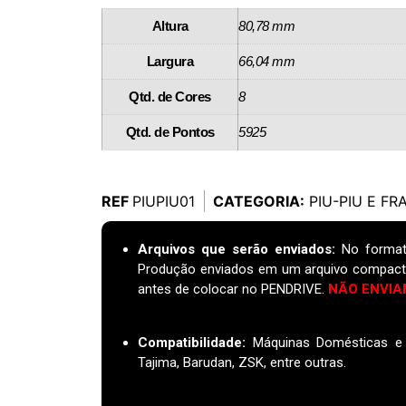
Altura
80,78 mm
Largura
66,04 mm
Qtd. de Cores
8
Qtd. de Pontos
5925
REF
PIUPIU01
CATEGORIA:
PIU-PIU E FR
Arquivos que serão enviados:
No format
Produção enviados em um arquivo compact
antes de colocar no PENDRIVE.
NÃO ENVIA
Compatibilidade:
Máquinas Domésticas e I
Tajima, Barudan, ZSK, entre outras.