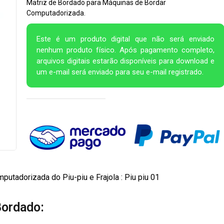
Matriz de Bordado para Máquinas de Bordar
Computadorizada.
Este é um produto digital que não será enviado
nenhum produto físico. Após pagamento completo,
arquivos digitais estarão disponíveis para download e
um e-mail será enviado para seu e-mail registrado.
utadorizada do Piu-piu e Frajola : Piu piu 01
Bordado: