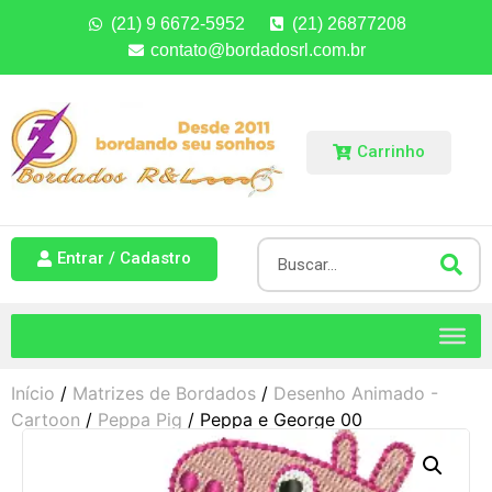
(21) 9 6672-5952
(21) 26877208
contato@bordadosrl.com.br
Carrinho
Entrar / Cadastro
Início
/
Matrizes de Bordados
/
Desenho Animado -
Cartoon
/
Peppa Pig
/ Peppa e George 00