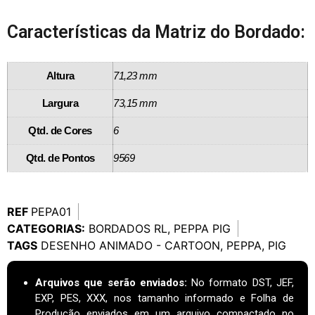
Características da Matriz do Bordado:
Altura
71,23 mm
Largura
73,15 mm
Qtd. de Cores
6
Qtd. de Pontos
9569
REF
PEPA01
CATEGORIAS:
BORDADOS RL
,
PEPPA PIG
TAGS
DESENHO ANIMADO - CARTOON
,
PEPPA
,
PIG
Arquivos que serão enviados:
No formato DST, JEF,
EXP, PES, XXX, nos tamanho informado e Folha de
Produção enviados em um arquivo compactado no