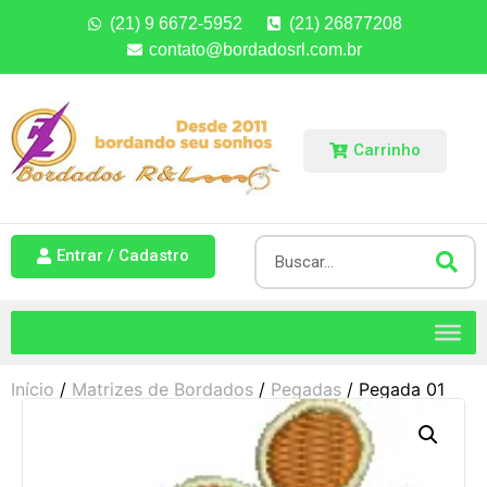
(21) 9 6672-5952
(21) 26877208
contato@bordadosrl.com.br
Carrinho
Entrar / Cadastro
Início
/
Matrizes de Bordados
/
Pegadas
/ Pegada 01