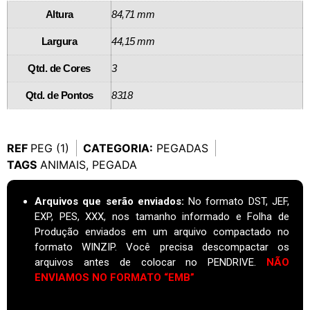
Altura
84,71 mm
Largura
44,15 mm
Qtd. de Cores
3
Qtd. de Pontos
8318
REF
PEG (1)
CATEGORIA:
PEGADAS
TAGS
ANIMAIS
,
PEGADA
Arquivos que serão enviados:
No formato DST, JEF,
EXP, PES, XXX, nos tamanho informado e Folha de
Produção enviados em um arquivo compactado no
formato WINZIP. Você precisa descompactar os
arquivos antes de colocar no PENDRIVE.
NÃO
ENVIAMOS NO FORMATO “EMB”