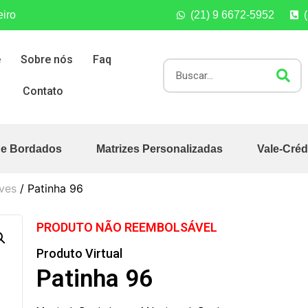
eiro
(21) 9 6672-5952
e
Sobre nós
Faq
Contato
de Bordados
Matrizes Personalizadas
Vale-Créd
ves
/ Patinha 96
PRODUTO NÃO REEMBOLSÁVEL
Produto Virtual
Patinha 96