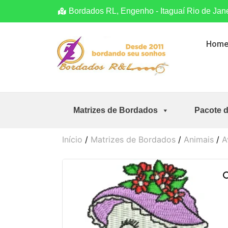
Bordados RL, Engenho - Itaguaí Rio de Jan
Hom
Matrizes de Bordados
Pacote 
Início
/
Matrizes de Bordados
/
Animais
/
A