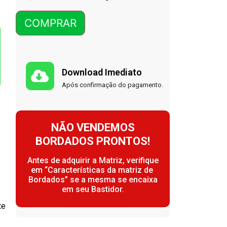
COMPRAR
Download Imediato
Após confirmação do pagamento.
NÃO VENDEMOS
BORDADOS PRONTOS!
Antes de adquirir a Matriz, verifique
em “Características da matriz de
Bordados” se a mesma se encaixa
em seu Bastidor.
te