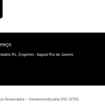
ereço
dados RL, Engenho - Itaguaí Rio de Janeiro
tos Reservados – Desenvolvido pela DSC SITES