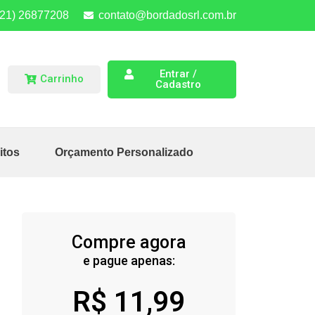
(21) 26877208
contato@bordadosrl.com.br
Entrar /
Carrinho
Cadastro
itos
Orçamento Personalizado
Compre agora
e pague apenas:
R$
11,99