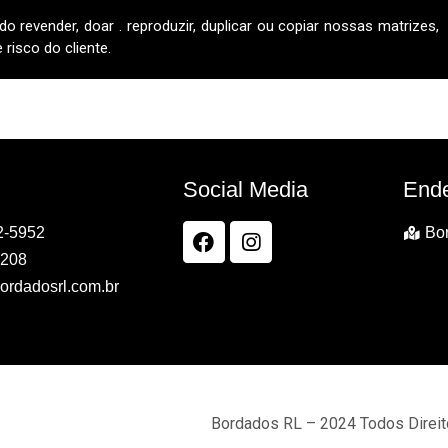
do revender, doar . reproduzir, duplicar ou copiar nossas matrizes,
risco do cliente.
Social Media
End
2-5952
Bor
7208
ordadosrl.com.br
Bordados RL – 2024 Todos Direi