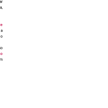
ar
a,
de
 a
 o
ão
no
em