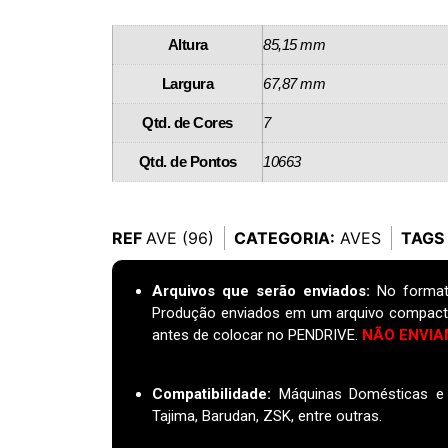
Altura
85,15 mm
Largura
67,87 mm
Qtd. de Cores
7
Qtd. de Pontos
10663
REF
AVE (96)
CATEGORIA:
AVES
TAGS
Arquivos que serão enviados:
No format
Produção enviados em um arquivo compact
antes de colocar no PENDRIVE.
NÃO ENVIA
Compatibilidade:
Máquinas Domésticas e I
Tajima, Barudan, ZSK, entre outras.