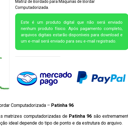
Matriz de Bordado para Máquinas de Bordar
Computadorizada.
Este é um produto digital que não será enviado
nenhum produto físico. Após pagamento completo,
arquivos digitais estarão disponíveis para download e
um e-mail será enviado para seu e-mail registrado.
Bordar Computadorizada –
Patinha 96
 as matrizes computadorizadas de
Patinha 96
são extremamen
ação ideal depende do tipo de ponto e da estrutura do arquivo.