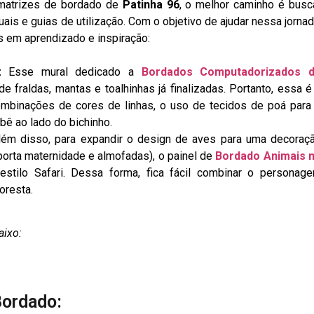
s matrizes de bordado de
Patinha 96
, o melhor caminho é busc
uais e guias de utilização. Com o objetivo de ajudar nessa jornad
s em aprendizado e inspiração:
:
Esse mural dedicado a
Bordados Computadorizados 
 fraldas, mantas e toalhinhas já finalizadas. Portanto, essa é
combinações de cores de linhas, o uso de tecidos de poá para
ê ao lado do bichinho.
ém disso, para expandir o design de aves para uma decoraç
orta maternidade e almofadas), o painel de
Bordado Animais 
tilo Safari. Dessa forma, fica fácil combinar o personag
oresta.
aixo:
Bordado: