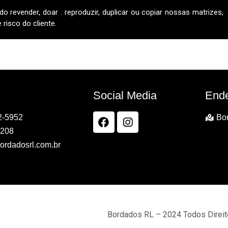
do revender, doar . reproduzir, duplicar ou copiar nossas matrizes,
risco do cliente.
Social Media
End
2-5952
Bor
7208
ordadosrl.com.br
Bordados RL – 2024 Todos Direi