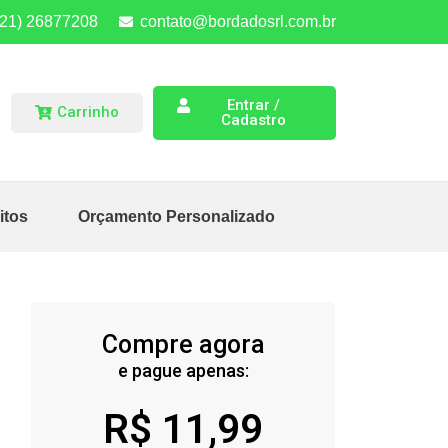
(21) 26877208
contato@bordadosrl.com.br
Entrar /
Carrinho
Cadastro
itos
Orçamento Personalizado
Compre agora
e pague apenas:
R$
11,99