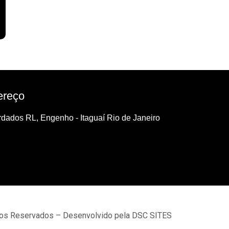
ereço
dados RL, Engenho - Itaguaí Rio de Janeiro
tos Reservados – Desenvolvido pela DSC SITES