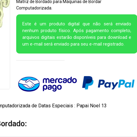
Matriz de Bordado para Máquinas de Bordar
Computadorizada.
Este é um produto digital que não será enviado
nenhum produto físico. Após pagamento completo,
arquivos digitais estarão disponíveis para download e
um e-mail será enviado para seu e-mail registrado.
putadorizada de Datas Especiais : Papai Noel 13
Bordado: