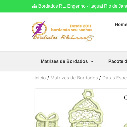
Bordados RL, Engenho - Itaguaí Rio de Jan
Hom
Matrizes de Bordados
Pacote 
Início
/
Matrizes de Bordados
/
Datas Espe