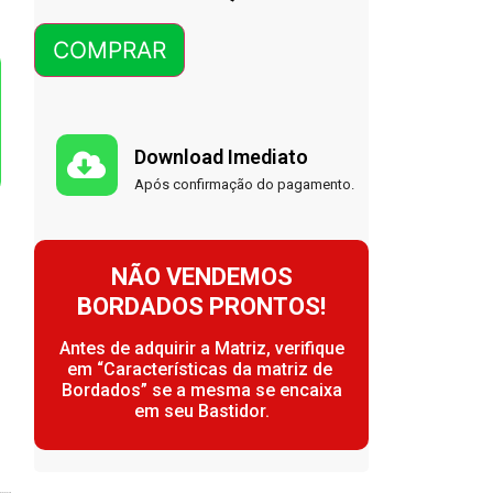
COMPRAR
Download Imediato
Após confirmação do pagamento.
NÃO VENDEMOS
BORDADOS PRONTOS!
Antes de adquirir a Matriz, verifique
em “Características da matriz de
Bordados” se a mesma se encaixa
em seu Bastidor.