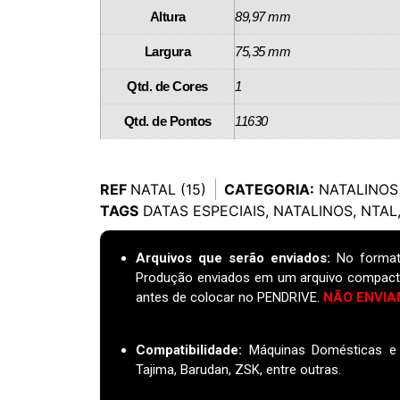
Altura
89,97 mm
Largura
75,35 mm
Qtd. de Cores
1
Qtd. de Pontos
11630
REF
NATAL (15)
CATEGORIA:
NATALINOS
TAGS
DATAS ESPECIAIS
,
NATALINOS
,
NTAL
Arquivos que serão enviados:
No format
Produção enviados em um arquivo compact
antes de colocar no PENDRIVE.
NÃO ENVIA
Compatibilidade:
Máquinas Domésticas e I
Tajima, Barudan, ZSK, entre outras.