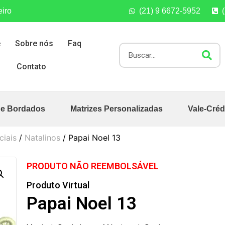
eiro
(21) 9 6672-5952
e
Sobre nós
Faq
Contato
de Bordados
Matrizes Personalizadas
Vale-Créd
ciais
/
Natalinos
/ Papai Noel 13
PRODUTO NÃO REEMBOLSÁVEL
Produto Virtual
Papai Noel 13