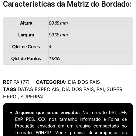
Características da Matriz do Bordado:
Altura
80,68 mm
Largura
90,08 mm
Qtd. de Cores
4
Qtd. de Pontos
11860
REF
PAI(77)
CATEGORIA:
DIA DOS PAIS
TAGS
DATAS ESPECIAIS
,
DIA DOS PAIS
,
PAI
,
SUPER
HERÓI
,
SUPERPAI
Arquivos que serão enviados:
No formato DST, JEF,
EXP, PES, XXX, nos tamanho informado e Folha de
Produção enviados em um arquivo compactado no
formato WINZIP. Você precisa descompactar os