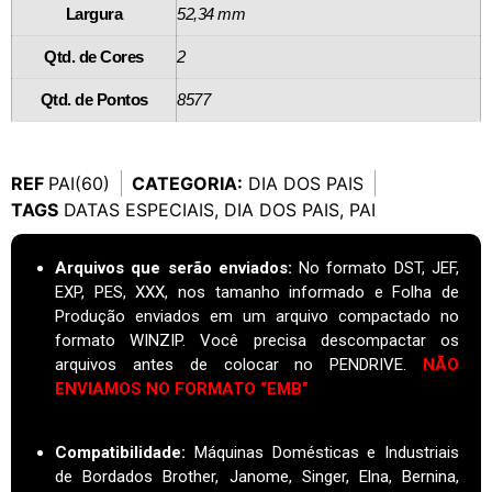
Largura
52,34 mm
Qtd. de Cores
2
Qtd. de Pontos
8577
REF
PAI(60)
CATEGORIA:
DIA DOS PAIS
TAGS
DATAS ESPECIAIS
,
DIA DOS PAIS
,
PAI
Arquivos que serão enviados:
No formato DST, JEF,
EXP, PES, XXX, nos tamanho informado e Folha de
Produção enviados em um arquivo compactado no
formato WINZIP. Você precisa descompactar os
arquivos antes de colocar no PENDRIVE.
NÃO
ENVIAMOS NO FORMATO “EMB”
Compatibilidade:
Máquinas Domésticas e Industriais
de Bordados Brother, Janome, Singer, Elna, Bernina,