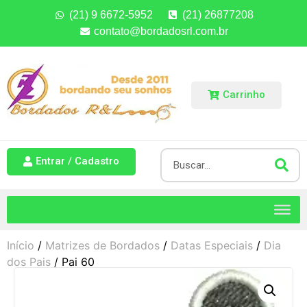
(21) 9 6672-5952
(21) 26877208
contato@bordadosrl.com.br
Carrinho
Entrar / Cadastro
Início
/
Matrizes de Bordados
/
Datas Especiais
/
Dia
dos Pais
/ Pai 60