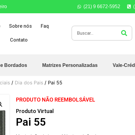
eiro
(21) 9 6672-5952
e
Sobre nós
Faq
Contato
de Bordados
Matrizes Personalizadas
Vale-Créd
ciais
/
Dia dos Pais
/ Pai 55
PRODUTO NÃO REEMBOLSÁVEL
Produto Virtual
Pai 55