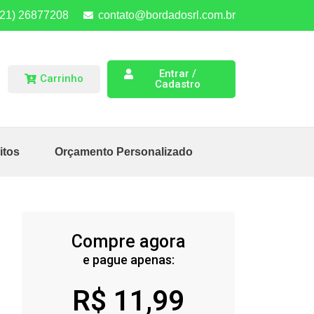
(21) 26877208
contato@bordadosrl.com.br
Entrar /
Carrinho
Cadastro
itos
Orçamento Personalizado
Compre agora
e pague apenas:
R$
11,99