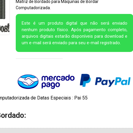
Matriz de Bordado para Máquinas de Bordar
Computadorizada.
Este é um produto digital que não será enviado
nenhum produto físico. Após pagamento completo,
arquivos digitais estarão disponíveis para download e
um e-mail será enviado para seu e-mail registrado.
putadorizada de Datas Especiais : Pai 55
Bordado: