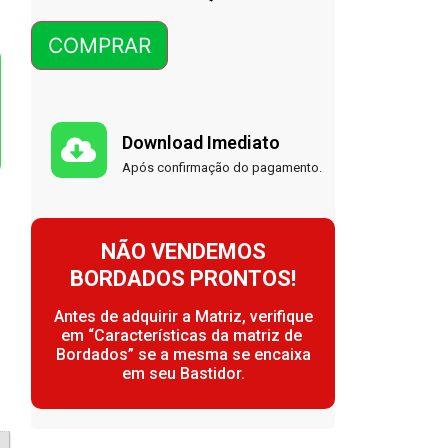
COMPRAR
Download Imediato
Após confirmação do pagamento.
NÃO VENDEMOS
BORDADOS PRONTOS!
Antes de adquirir a Matriz, verifique
em “Características da matriz de
Bordados” se a mesma se encaixa
em seu Bastidor.