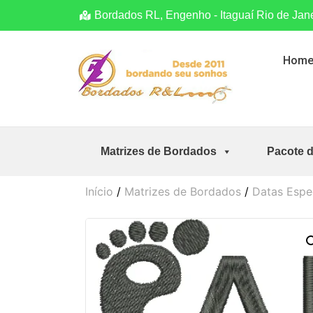
Bordados RL, Engenho - Itaguaí Rio de Jan
Hom
Matrizes de Bordados
Pacote 
Início
/
Matrizes de Bordados
/
Datas Espe