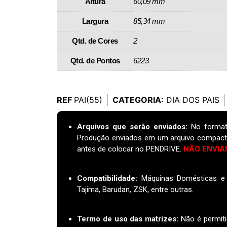
Altura
60,09 mm
Largura
85,34 mm
Qtd. de Cores
2
Qtd. de Pontos
6223
REF
PAI(55)
CATEGORIA:
DIA DOS PAIS
Arquivos que serão enviados:
No format
Produção enviados em um arquivo compact
antes de colocar no PENDRIVE.
NÃO ENVIA
Compatibilidade:
Máquinas Domésticas e I
Tajima, Barudan, ZSK, entre outras.
Termo de uso das matrizes
:
Não é permiti